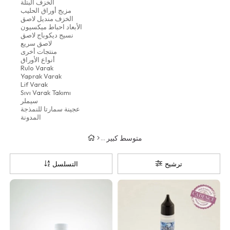
الخزف البتلة
مزيج أوراق الحليب
الخزف منديل لاصق
الأبعاد احباط ميكسيون
نسيج ديكوباج لاصق
لاصق سريع
منتجات أخرى
أنواع الأوراق
Rulo Varak
Yaprak Varak
Lif Varak
Sıvı Varak Takımı
سيملر
عجينة سمارتا للنمذجة
المدونة
متوسط كبير
ترشيح
التسلسل