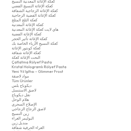
كعكة الإغاثة المعدنية النسيج
كعكة الإغاثة النسيج الفضي
كعكة الإغاثة الزجاجية الشفافة
كعكة الإغاثة الفضية الزجاجية
كعكة الثلج المثلج
كعكة الإغاثة المعدنية
هاي لايت كعكة الإغاثة المعدنية
كعكة الإغاثة الفضية
كعكة الإغاثة تأثير الحجر
كعكة النسيج الأزياء الخاصة بك
كعكة كونتور الإغاثة
كعكة الإغاثة شفافة
النحت الإغاثة كعكة
Çatlatma Rölyef Pasta
Kristal Hologramlı Rölyef Pasta
Yeni Yıl Işıltısı – Glimmer Frost
مواد لاصقة
Tüm Ürünler
ديكوباج بلس
لاصق الاستنسل
نقل ديكوباج
هلام الوحل
الإصلاح السحري
لاصق الزجاج الزجاجي
زين النسيج
البوليمر الغراء
منديل زين
الغراء الحرفية شفافة