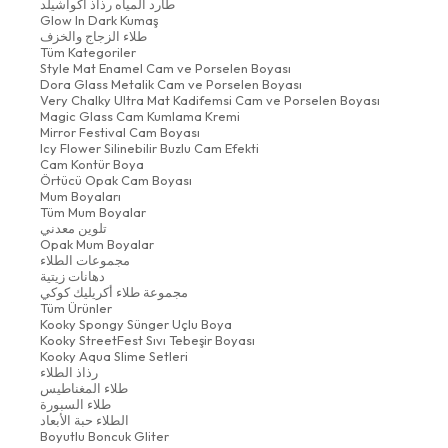
طارد المياه رذاذ أكواشيلد
Glow In Dark Kumaş
طلاء الزجاج والخزف
Tüm Kategoriler
Style Mat Enamel Cam ve Porselen Boyası
Dora Glass Metalik Cam ve Porselen Boyası
Very Chalky Ultra Mat Kadifemsi Cam ve Porselen Boyası
Magic Glass Cam Kumlama Kremi
Mirror Festival Cam Boyası
Icy Flower Silinebilir Buzlu Cam Efekti
Cam Kontür Boya
Örtücü Opak Cam Boyası
Mum Boyaları
Tüm Mum Boyalar
تلوين معدني
Opak Mum Boyalar
مجموعات الطلاء
دهانات زيتية
مجموعة طلاء أكريليك كوكي
Tüm Ürünler
Kooky Spongy Sünger Uçlu Boya
Kooky StreetFest Sıvı Tebeşir Boyası
Kooky Aqua Slime Setleri
رذاذ الطلاء
طلاء المغناطيس
طلاء السبورة
الطلاء حبة الأبعاد
Boyutlu Boncuk Gliter