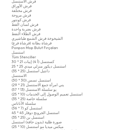
فرش الاستنسل
فرش الأوراق
فرش مختلفة
فرش مروحة
فرش كونتور
فرش لسان القط
فرش بضربة واحدة
فرش الطلاء النفط
الشيخوخة فرش الشمع طباشيري
فرشاة بطانة (فرشاة فرع)
Ponpon Mop Bulut Fırçaları
استنسل
Tüm Stenciller
كستنسل (أ 4) إيبات 21 * 30
استنسل ديكور منزلي ميدي 25 * 25
دانتيل استنسل (25 * 35)
الاستنسل
استنسل تسس (30 * 30)
يني امرأة جمع الاستنسل (21 * 29)
يو سلسلة الاستنسل (13 * 57)
استنسل تعميم الوصول إلى الخدمات (10 * 25)
سلسلة خاصة (25 * 35)
سلسلة الأناناس
استنسل كو (7 * 36)
استنسل الجرونج دوفار 45 * 45
استنسل بن (25 * 35)
صورة ظلية (بدون حافة) استنسل
ميكس ميديا مو استنسل (10 * 25)