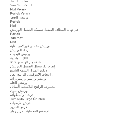
Tüm Ürünler
Yarı Mat Vernik
Mat Vernik
Parlak Vernik
ورنيش الحجر
Parlak
Mat
في نهاية المطاف الصقيل سميكة الصقيل الورنيش
Parlak
Yarı Mat
Mat
ورنيش مخملي غير لامع للغاية
رذاذ الورنيش
ورنيش اليخوت
اللك البولندية
100 طبقة من الورنيش
إيقاع الكريستال الصقيل الورنيش
ديكور المنزل الشمع الشمع
راتنجات الايبوكسي الراتنج الفن
ورنيش ورنيش ورنيش زائد
ورنيش الجلد
مجموعة الراتنج البلاستيك السائل
ورنيش ملون
فرشاة وأسطوانة
Tüm Rulo Fırça Ürünleri
فرش الأرضيات
فرش الحرير
الإسفنج المخملية الحرير رولز