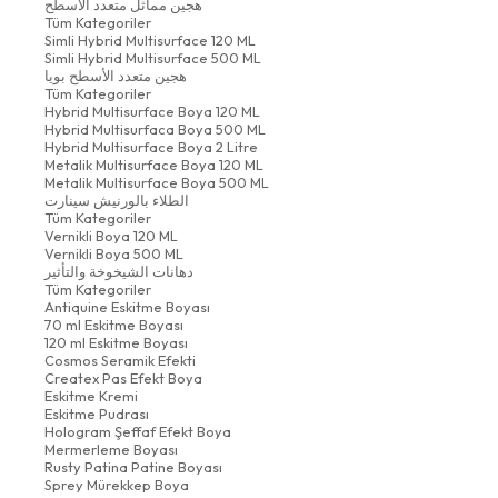
هجين مماثل متعدد الأسطح
Tüm Kategoriler
Simli Hybrid Multisurface 120 ML
Simli Hybrid Multisurface 500 ML
هجين متعدد الأسطح بويا
Tüm Kategoriler
Hybrid Multisurface Boya 120 ML
Hybrid Multisurfaca Boya 500 ML
Hybrid Multisurface Boya 2 Litre
Metalik Multisurface Boya 120 ML
Metalik Multisurface Boya 500 ML
الطلاء بالورنيش سينارت
Tüm Kategoriler
Vernikli Boya 120 ML
Vernikli Boya 500 ML
دهانات الشيخوخة والتأثير
Tüm Kategoriler
Antiquine Eskitme Boyası
70 ml Eskitme Boyası
120 ml Eskitme Boyası
Cosmos Seramik Efekti
Createx Pas Efekt Boya
Eskitme Kremi
Eskitme Pudrası
Hologram Şeffaf Efekt Boya
Mermerleme Boyası
Rusty Patina Patine Boyası
Sprey Mürekkep Boya