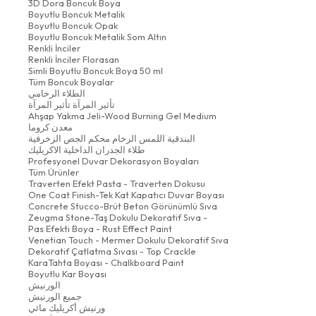
3D Dora Boncuk Boya
Boyutlu Boncuk Metalik
Boyutlu Boncuk Opak
Boyutlu Boncuk Metalik Som Altın
Renkli İnciler
Renkli İnciler Florasan
Simli Boyutlu Boncuk Boya 50 ml
Tüm Boncuk Boyalar
الطلاء الرخامي
تأثير المرآة تأثير المرآة
Ahşap Yakma Jeli-Wood Burning Gel Medium
معدن كروما
البندقية اللمس الرخام محكم الجص الزخرفية
طلاء الجدران الداخلية الاكريليك
Profesyonel Duvar Dekorasyon Boyaları
Tüm Ürünler
Traverten Efekt Pasta - Traverten Dokusu
One Coat Finish-Tek Kat Kapatıcı Duvar Boyası
Concrete Stucco-Brüt Beton Görünümlü Sıva
Zeugma Stone-Taş Dokulu Dekoratif Sıva -
Pas Efekti Boya - Rust Effect Paint
Venetian Touch - Mermer Dokulu Dekoratif Sıva
Dekoratif Çatlatma Sıvası - Top Crackle
KaraTahta Boyası - Chalkboard Paint
Boyutlu Kar Boyası
الورنيش
جميع الورنيش
ورنيش أكريليك مائي