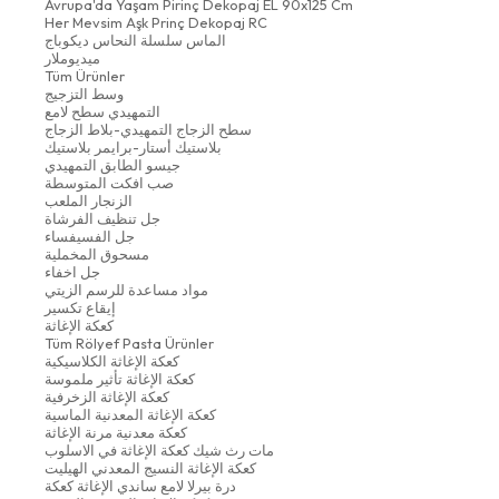
Avrupa'da Yaşam Pirinç Dekopaj EL 90x125 Cm
Her Mevsim Aşk Prinç Dekopaj RC
الماس سلسلة النحاس ديكوباج
ميديوملار
Tüm Ürünler
وسط التزجيج
التمهيدي سطح لامع
سطح الزجاج التمهيدي-بلاط الزجاج
بلاستيك أستار-برايمر بلاستيك
جيسو الطابق التمهيدي
صب افكت المتوسطة
الزنجار الملعب
جل تنظيف الفرشاة
جل الفسيفساء
مسحوق المخملية
جل اخفاء
مواد مساعدة للرسم الزيتي
إيقاع تكسير
كعكة الإغاثة
Tüm Rölyef Pasta Ürünler
كعكة الإغاثة الكلاسيكية
كعكة الإغاثة تأثير ملموسة
كعكة الإغاثة الزخرفية
كعكة الإغاثة المعدنية الماسية
كعكة معدنية مرنة الإغاثة
مات رث شيك كعكة الإغاثة في الاسلوب
كعكة الإغاثة النسيج المعدني الهيليت
درة بيرلا لامع ساندي الإغاثة كعكة