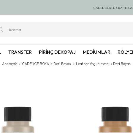
00 TL ve Üzeri Alışverişlerde KARGO BEDAVA
🚚 1000 TL ve Üzeri A
CADENCE RENK KARTELA
L
TRANSFER
PIRINÇ DEKOPAJ
MEDIUMLAR
RÖLYE
Anasayfa
CADENCE BOYA
Deri Boyası
Leather Vogue Metalik Deri Boyası