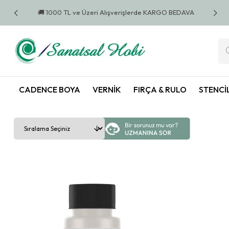
 BEDAVA
🚚 1000 TL ve Üzeri Alışverişlerde KARGO BEDAVA
🚚 10
CADENCE BOYA
VERNIK
FIRÇA & RULO
STENCI