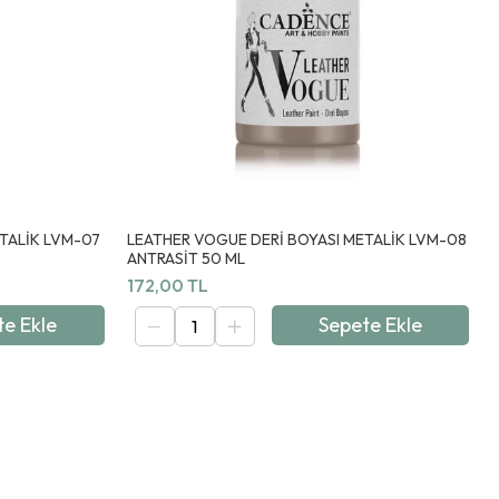
TALİK LVM-07
LEATHER VOGUE DERİ BOYASI METALİK LVM-08
ANTRASİT 50 ML
172,00 TL
te Ekle
Sepete Ekle