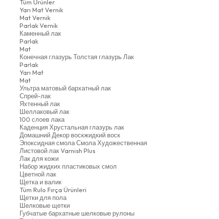
Tüm Ürünler
Yarı Mat Vernik
Mat Vernik
Parlak Vernik
Каменный лак
Parlak
Mat
Конечная глазурь Толстая глазурь Лак
Parlak
Yarı Mat
Mat
Ультра матовый бархатный лак
Спрей-лак
Яхтенный лак
Шеллаковый лак
100 слоев лака
Каденция Хрустальная глазурь лак
Домашний Декор воскжидкий воск
Эпоксидная смола Смола Художественная
Листовой лак Varnish Plus
Лак для кожи
Набор жидких пластиковых смол
Цветной лак
Щетка и валик
Tüm Rulo Fırça Ürünleri
Щетки для пола
Шелковые щетки
Губчатые бархатные шелковые рулоны