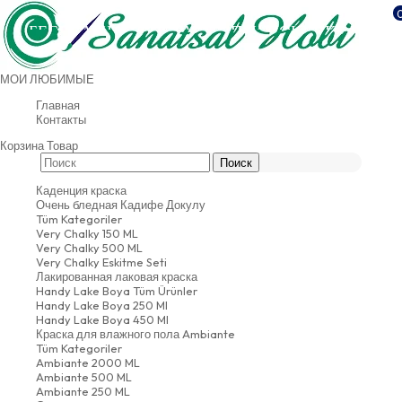
БЕСПЛАТНАЯ ДОСТАВКА ПРИ ПОКУПКЕ НА
СВЫШЕ 500 долларов США.
МОИ ЛЮБИМЫЕ
РМАЦИЯ
ЛИНИЯ ВАТСАПП: 05423246967
Главная
Контакты
Корзина
Товар
Каденция краска
Очень бледная Кадифе Докулу
Tüm Kategoriler
Very Chalky 150 ML
Very Chalky 500 ML
Very Chalky Eskitme Seti
Лакированная лаковая краска
Handy Lake Boya Tüm Ürünler
Handy Lake Boya 250 Ml
Handy Lake Boya 450 Ml
Краска для влажного пола Ambiante
Tüm Kategoriler
Ambiante 2000 ML
Ambiante 500 ML
Ambiante 250 ML