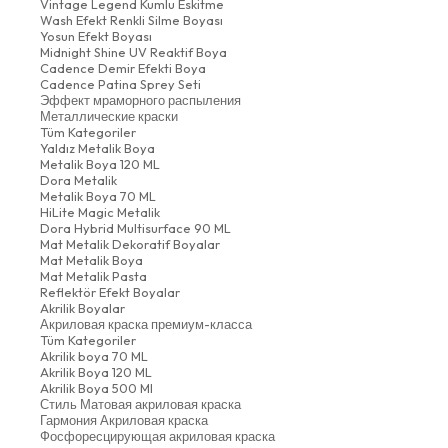
Vintage Legend Kumlu Eskitme
Wash Efekt Renkli Silme Boyası
Yosun Efekt Boyası
Midnight Shine UV Reaktif Boya
Cadence Demir Efekti Boya
Cadence Patina Sprey Seti
Эффект мраморного распыления
Металлические краски
Tüm Kategoriler
Yaldız Metalik Boya
Metalik Boya 120 ML
Dora Metalik
Metalik Boya 70 ML
HiLite Magic Metalik
Dora Hybrid Multisurface 90 ML
Mat Metalik Dekoratif Boyalar
Mat Metalik Boya
Mat Metalik Pasta
Reflektör Efekt Boyalar
Akrilik Boyalar
Акриловая краска премиум-класса
Tüm Kategoriler
Akrilik boya 70 ML
Akrilik Boya 120 ML
Akrilik Boya 500 Ml
Стиль Матовая акриловая краска
Гармония Акриловая краска
Фосфоресцирующая акриловая краска