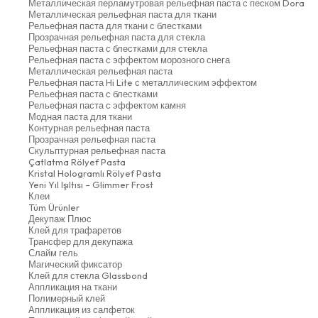
Металлическая перламутровая рельефная паста с песком Dora
Металлическая рельефная паста для ткани
Рельефная паста для ткани с блестками
Прозрачная рельефная паста для стекла
Рельефная паста с блестками для стекла
Рельефная паста с эффектом морозного снега
Металлическая рельефная паста
Рельефная паста Hi Lite с металлическим эффектом
Рельефная паста с блестками
Рельефная паста с эффектом камня
Модная паста для ткани
Контурная рельефная паста
Прозрачная рельефная паста
Скульптурная рельефная паста
Çatlatma Rölyef Pasta
Kristal Hologramlı Rölyef Pasta
Yeni Yıl Işıltısı – Glimmer Frost
Клеи
Tüm Ürünler
Декупаж Плюс
Клей для трафаретов
Трансфер для декупажа
Слайм гель
Магический фиксатор
Клей для стекла Glassbond
Аппликация на ткани
Полимерный клей
Аппликация из салфеток