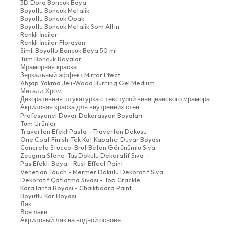
3D Dora Boncuk Boya
Boyutlu Boncuk Metalik
Boyutlu Boncuk Opak
Boyutlu Boncuk Metalik Som Altın
Renkli İnciler
Renkli İnciler Florasan
Simli Boyutlu Boncuk Boya 50 ml
Tüm Boncuk Boyalar
Мраморная краска
Зеркальный эффект Mirror Efect
Ahşap Yakma Jeli-Wood Burning Gel Medium
Металл Хром
Декоративная штукатурка с текстурой венецианского мрамора
Акриловая краска для внутренних стен
Profesyonel Duvar Dekorasyon Boyaları
Tüm Ürünler
Traverten Efekt Pasta - Traverten Dokusu
One Coat Finish-Tek Kat Kapatıcı Duvar Boyası
Concrete Stucco-Brüt Beton Görünümlü Sıva
Zeugma Stone-Taş Dokulu Dekoratif Sıva -
Pas Efekti Boya - Rust Effect Paint
Venetian Touch - Mermer Dokulu Dekoratif Sıva
Dekoratif Çatlatma Sıvası - Top Crackle
KaraTahta Boyası - Chalkboard Paint
Boyutlu Kar Boyası
Лак
Все лаки
Акриловый лак на водной основе