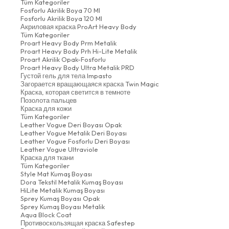
Tüm Kategoriler
Fosforlu Akrilik Boya 70 Ml
Fosforlu Akrilik Boya 120 Ml
Акриловая краска ProArt Heavy Body
Tüm Kategoriler
Proart Heavy Body Prm Metalik
Proart Heavy Body Prh Hi-Lite Metalik
Proart Akrilik Opak-Fosforlu
Proart Heavy Body Ultra Metalik PRD
Густой гель для тела Impasto
Загорается вращающаяся краска Twin Magic
Краска, которая светится в темноте
Позолота пальцев
Краска для кожи
Tüm Kategoriler
Leather Vogue Deri Boyası Opak
Leather Vogue Metalik Deri Boyası
Leather Vogue Fosforlu Deri Boyası
Leather Vogue Ultraviole
Краска для ткани
Tüm Kategoriler
Style Mat Kumaş Boyası
Dora Tekstil Metalik Kumaş Boyası
HiLite Metalik Kumaş Boyası
Sprey Kumaş Boyası Opak
Sprey Kumaş Boyası Metalik
Aqua Block Coat
Противоскользящая краска Safestep