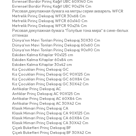
Evrensel Bordür Pirinç Kağıt UBC 60X140 Cm
Evrensel Bordür Pirinç Kağıt UBC 90x214 Cm
Рисовая декупажная бумага на метры серии акварель WFCR
Metrelik Pirinç Dekopaj WFCR 30x68 Cm
Metrelik Pirinç Dekopaj WFCR 60x140 Cm
Metrelik Pirinç Dekopaj WFCR 90x214 Cm
Рисовая декупажная бумага "Голубые тона мира" в сине-белых
оттенках
Dünya'nın Mavi Tonları Pirinç Dekopaj 30X30 Cm
Dünya'nın Mavi Tonları Pirinç Dekopaj 60x60 Cm
Dünya'nın Mavi Tonları Pirinç Dekopaj 90x90 Cm
Eskiden Kalma Kitaplar 90x125 cm
Eskiden Kalma Kitaplar 60x84 cm
Eskiden Kalma Kitaplar 30x42 cm
Kız Çocukları Prinç Dekopaj GC
Kız Çocukları Prinç Dekopaj GC 90X125 Cm
Kız Çocukları Prinç Dekopaj GC 60X84 Cm
Kız Çocukları Prinç Dekopaj GC 30X42 Cm
Antikalar Prinç Dekopaj AC
Antiklar Prinç Dekopaj AC 90X125 Cm
Antikalar Prinç Dekopaj AC 60X84 Cm
Antikalar Prinç Dekopaj AC 30X42 Cm
Klasik Mimari Prinç Dekopaj CA
Klasik Mimari Prinç Dekopaj CA 90X125 Cm
Klasik Mimari Prinç Dekopaj CA 60X84 Cm
Klasik Mimari Prinç Dekopaj CA 30X42 Cm
Çiçek Buketleri Prinç Dekopaj BF
Çiçek Buketleri Prinç Dekopaj BF 30X42 Cm