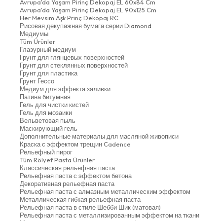
Avrupa'da Yaşam Pirinç Dekopaj EL 60x84 Cm
Avrupa'da Yaşam Pirinç Dekopaj EL 90x125 Cm
Her Mevsim Aşk Prinç Dekopaj RC
Рисовая декупажная бумага серии Diamond
Медиумы
Tüm Ürünler
Глазурный медиум
Грунт для глянцевых поверхностей
Грунт для стеклянных поверхностей
Грунт для пластика
Грунт Гессо
Медиум для эффекта заливки
Патина битумная
Гель для чистки кистей
Гель для мозаики
Вельветовая пыль
Маскирующий гель
Дополнительные материалы для масляной живописи
Краска с эффектом трещин Cadence
Рельефный пирог
Tüm Rölyef Pasta Ürünler
Классическая рельефная паста
Рельефная паста с эффектом бетона
Декоративная рельефная паста
Рельефная паста с алмазным металлическим эффектом
Металлическая гибкая рельефная паста
Рельефная паста в стиле Шебби Шик (матовая)
Рельефная паста с металлизированным эффектом на ткани