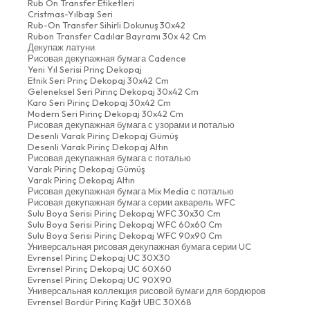
Rub On Transfer Etiketleri
Cristmas-Yılbaşı Seri
Rub-On Transfer Sihirli Dokunuş 30x42
Rubon Transfer Cadılar Bayramı 30x 42 Cm
Декупаж латуни
Рисовая декупажная бумага Cadence
Yeni Yıl Serisi Prinç Dekopaj
Etnik Seri Prinç Dekopaj 30x42 Cm
Geleneksel Seri Pirinç Dekopaj 30x42 Cm
Karo Seri Pirinç Dekopaj 30x42 Cm
Modern Seri Pirinç Dekopaj 30x42 Cm
Рисовая декупажная бумага с узорами и поталью
Desenli Varak Pirinç Dekopaj Gümüş
Desenli Varak Pirinç Dekopaj Altın
Рисовая декупажная бумага с поталью
Varak Pirinç Dekopaj Gümüş
Varak Pirinç Dekopaj Altın
Рисовая декупажная бумага Mix Media с поталью
Рисовая декупажная бумага серии акварель WFC
Sulu Boya Serisi Pirinç Dekopaj WFC 30x30 Cm
Sulu Boya Serisi Pirinç Dekopaj WFC 60x60 Cm
Sulu Boya Serisi Pirinç Dekopaj WFC 90x90 Cm
Универсальная рисовая декупажная бумага серии UC
Evrensel Pirinç Dekopaj UC 30X30
Evrensel Pirinç Dekopaj UC 60X60
Evrensel Pirinç Dekopaj UC 90X90
Универсальная коллекция рисовой бумаги для бордюров
Evrensel Bordür Pirinç Kağıt UBC 30X68