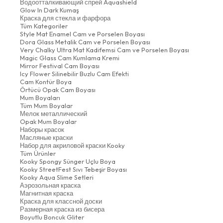
Водоотталкивающий спрей Aquashield
Glow In Dark Kumaş
Краска для стекла и фарфора
Tüm Kategoriler
Style Mat Enamel Cam ve Porselen Boyası
Dora Glass Metalik Cam ve Porselen Boyası
Very Chalky Ultra Mat Kadifemsi Cam ve Porselen Boyası
Magic Glass Cam Kumlama Kremi
Mirror Festival Cam Boyası
Icy Flower Silinebilir Buzlu Cam Efekti
Cam Kontür Boya
Örtücü Opak Cam Boyası
Mum Boyaları
Tüm Mum Boyalar
Мелок металлический
Opak Mum Boyalar
Наборы красок
Масляные краски
Набор для акриловой краски Kooky
Tüm Ürünler
Kooky Spongy Sünger Uçlu Boya
Kooky StreetFest Sıvı Tebeşir Boyası
Kooky Aqua Slime Setleri
Аэрозольная краска
Магнитная краска
Краска для классной доски
Размерная краска из бисера
Boyutlu Boncuk Gliter