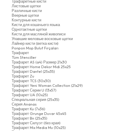
Трафаретные кисти
Листовые щетки
Различные кисти
Веерные щетки
Контурные кисти
Кисти для кошачьего языка
Однотактные щетки
Кисти для масляной живописи
Упавшие меловые восковые щетки
Лайнер кисти (ветка кисти)
Ponpon Mop Bulut Fırçaları
Трафарет
Tüm Stenciller
Трафарет AS (a4) Размер 21x30
Трафарет Home Dekor Midi 25x25
Трафарет Dantel (25x35)
Трафарет Zu
Трафарет TCS (30x30)
Трафарет Yeni Woman Collection (21x29)
Трафарет Серии U (13x57)
Трафарет UA (10x25)
Специальная серия (25x35)
Серия Ananas
Трафарет Ku (7x36)
Трафарет Grunge Duvar 45x45
Трафарет Bn (25x35)
Трафарет Силуэт (без края)
Трафарет Mix Media Mu (10x25)