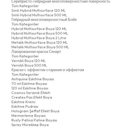
Серебристо-гибридная многоповерхностная поверхность
Tüm Kategoriler
Simli Hybrid Multisurface 120 ML
Simli Hybrid Multisurface 500 ML
Гибридный многоповерхностный Бойя
Tüm Kategoriler
Hybrid Multisurface Boya 120 ML
Hybrid Multisurfaca Boya 500 ML
Hybrid Multisurface Boya 2 Litre
Metalik Multisurface Boya 120 ML
Metalik Multisurface Boya 500 ML
Лакированная краска Сенарт
Tüm Kategoriler
Vernikli Boya 120 ML
Vernikli Boya 500 ML
Краски с эффектом старения и эффектом
Tüm Kategoriler
Antiquine Eskitme Boyası
70 ml Eskitme Boyası
120 ml Eskitme Boyası
Cosmos Seramik Efekti
Createx Pas Efekt Boya
Eskitme Kremi
Eskitme Pudrası
Hologram Şeffaf Efekt Boya
Mermerleme Boyası
Rusty Patina Patine Boyası
Sprey Mürekkep Boya