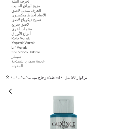
الخزف البتلة
مزيج أوراق الحليب
الخزف منديل لاصق
الأبعاد احباط ميكسيون
نسيج ديكوباج لاصق
لاصق سريع
منتجات أخرى
أنواع الأوراق
Rulo Varak
Yaprak Varak
Lif Varak
Sıvı Varak Takımı
سيملر
عجينة سمارتا للنمذجة
المدونة
طلاء زجاج مينا E371 تركواز 59 مل