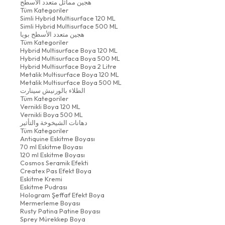
هجين مماثل متعدد الأسطح
Tüm Kategoriler
Simli Hybrid Multisurface 120 ML
Simli Hybrid Multisurface 500 ML
هجين متعدد الأسطح بويا
Tüm Kategoriler
Hybrid Multisurface Boya 120 ML
Hybrid Multisurfaca Boya 500 ML
Hybrid Multisurface Boya 2 Litre
Metalik Multisurface Boya 120 ML
Metalik Multisurface Boya 500 ML
الطلاء بالورنيش سينارت
Tüm Kategoriler
Vernikli Boya 120 ML
Vernikli Boya 500 ML
دهانات الشيخوخة والتأثير
Tüm Kategoriler
Antiquine Eskitme Boyası
70 ml Eskitme Boyası
120 ml Eskitme Boyası
Cosmos Seramik Efekti
Createx Pas Efekt Boya
Eskitme Kremi
Eskitme Pudrası
Hologram Şeffaf Efekt Boya
Mermerleme Boyası
Rusty Patina Patine Boyası
Sprey Mürekkep Boya