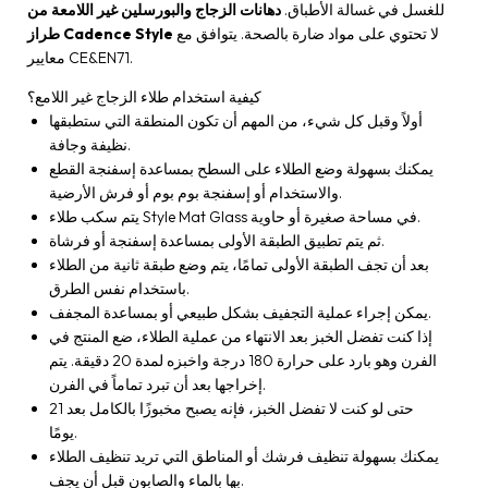
للغسل في غسالة الأطباق.
دهانات الزجاج والبورسلين غير اللامعة من
لا تحتوي على مواد ضارة بالصحة. يتوافق مع
طراز Cadence Style
معايير CE&EN71.
كيفية استخدام طلاء الزجاج غير اللامع؟
أولاً وقبل كل شيء، من المهم أن تكون المنطقة التي ستطبقها
نظيفة وجافة.
يمكنك بسهولة وضع الطلاء على السطح بمساعدة إسفنجة القطع
والاستخدام أو إسفنجة بوم بوم أو فرش الأرضية.
يتم سكب طلاء Style Mat Glass في مساحة صغيرة أو حاوية.
ثم يتم تطبيق الطبقة الأولى بمساعدة إسفنجة أو فرشاة.
بعد أن تجف الطبقة الأولى تمامًا، يتم وضع طبقة ثانية من الطلاء
باستخدام نفس الطرق.
يمكن إجراء عملية التجفيف بشكل طبيعي أو بمساعدة المجفف.
إذا كنت تفضل الخبز بعد الانتهاء من عملية الطلاء، ضع المنتج في
الفرن وهو بارد على حرارة 180 درجة واخبزه لمدة 20 دقيقة. يتم
إخراجها بعد أن تبرد تماماً في الفرن.
حتى لو كنت لا تفضل الخبز، فإنه يصبح مخبوزًا بالكامل بعد 21
يومًا.
يمكنك بسهولة تنظيف فرشك أو المناطق التي تريد تنظيف الطلاء
بها بالماء والصابون قبل أن يجف.