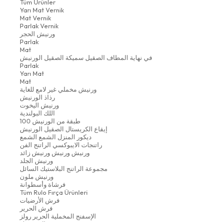
Tüm Ürünler
Yarı Mat Vernik
Mat Vernik
Parlak Vernik
ورنيش الحجر
Parlak
Mat
في نهاية المطاف الصقيل سميكة الصقيل الورنيش
Parlak
Yarı Mat
Mat
ورنيش مخملي غير لامع للغاية
رذاذ الورنيش
ورنيش اليخوت
اللك البولندية
100 طبقة من الورنيش
إيقاع الكريستال الصقيل الورنيش
ديكور المنزل الشمع الشمع
راتنجات الايبوكسي الراتنج الفن
ورنيش ورنيش ورنيش زائد
ورنيش الجلد
مجموعة الراتنج البلاستيك السائل
ورنيش ملون
فرشاة وأسطوانة
Tüm Rulo Fırça Ürünleri
فرش الأرضيات
فرش الحرير
الإسفنج المخملية الحرير رولز