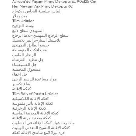
Avrupa'da Yaşam Pirinç Dekopaj EL 90x125 Cm
Her Mevsim Aşk Prinç Dekopaj RC
الماس سلسلة النحاس ديكوباج
ميديوملار
Tüm Ürünler
وسط التزجيج
التمهيدي سطح لامع
سطح الزجاج التمهيدي-بلاط الزجاج
بلاستيك أستار-برايمر بلاستيك
جيسو الطابق التمهيدي
صب افكت المتوسطة
الزنجار الملعب
جل تنظيف الفرشاة
جل الفسيفساء
مسحوق المخملية
جل اخفاء
مواد مساعدة للرسم الزيتي
إيقاع تكسير
كعكة الإغاثة
Tüm Rölyef Pasta Ürünler
كعكة الإغاثة الكلاسيكية
كعكة الإغاثة تأثير ملموسة
كعكة الإغاثة الزخرفية
كعكة الإغاثة المعدنية الماسية
كعكة معدنية مرنة الإغاثة
مات رث شيك كعكة الإغاثة في الاسلوب
كعكة الإغاثة النسيج المعدني الهيليت
درة بيرلا لامع ساندي الإغاثة كعكة