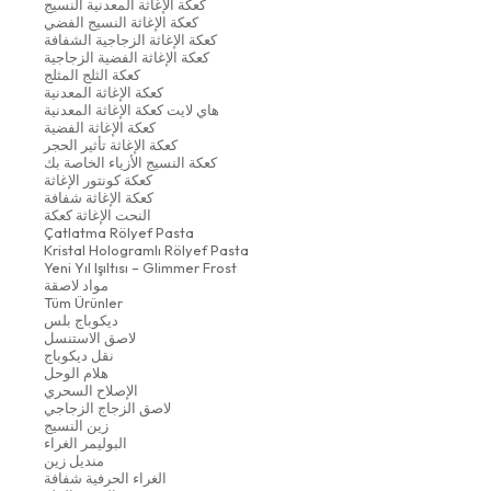
كعكة الإغاثة المعدنية النسيج
كعكة الإغاثة النسيج الفضي
كعكة الإغاثة الزجاجية الشفافة
كعكة الإغاثة الفضية الزجاجية
كعكة الثلج المثلج
كعكة الإغاثة المعدنية
هاي لايت كعكة الإغاثة المعدنية
كعكة الإغاثة الفضية
كعكة الإغاثة تأثير الحجر
كعكة النسيج الأزياء الخاصة بك
كعكة كونتور الإغاثة
كعكة الإغاثة شفافة
النحت الإغاثة كعكة
Çatlatma Rölyef Pasta
Kristal Hologramlı Rölyef Pasta
Yeni Yıl Işıltısı – Glimmer Frost
مواد لاصقة
Tüm Ürünler
ديكوباج بلس
لاصق الاستنسل
نقل ديكوباج
هلام الوحل
الإصلاح السحري
لاصق الزجاج الزجاجي
زين النسيج
البوليمر الغراء
منديل زين
الغراء الحرفية شفافة