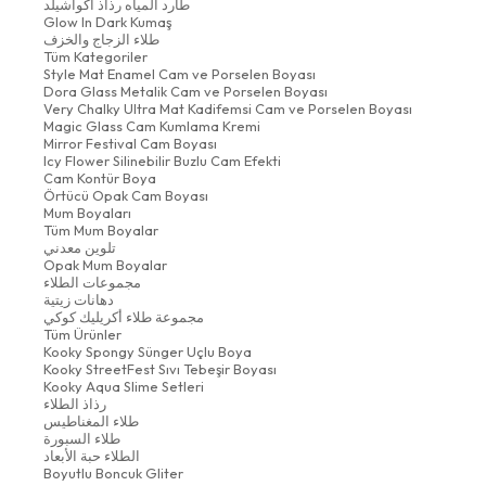
طارد المياه رذاذ أكواشيلد
Glow In Dark Kumaş
طلاء الزجاج والخزف
Tüm Kategoriler
Style Mat Enamel Cam ve Porselen Boyası
Dora Glass Metalik Cam ve Porselen Boyası
Very Chalky Ultra Mat Kadifemsi Cam ve Porselen Boyası
Magic Glass Cam Kumlama Kremi
Mirror Festival Cam Boyası
Icy Flower Silinebilir Buzlu Cam Efekti
Cam Kontür Boya
Örtücü Opak Cam Boyası
Mum Boyaları
Tüm Mum Boyalar
تلوين معدني
Opak Mum Boyalar
مجموعات الطلاء
دهانات زيتية
مجموعة طلاء أكريليك كوكي
Tüm Ürünler
Kooky Spongy Sünger Uçlu Boya
Kooky StreetFest Sıvı Tebeşir Boyası
Kooky Aqua Slime Setleri
رذاذ الطلاء
طلاء المغناطيس
طلاء السبورة
الطلاء حبة الأبعاد
Boyutlu Boncuk Gliter