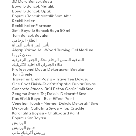
3D Dora Boncuk Boya
Boyutlu Boncuk Metalik
Boyutlu Boncuk Opak
Boyutlu Boncuk Metalik Som Altın
Renkli İnciler
Renkli İnciler Florasan
Simli Boyutlu Boncuk Boya 50 ml
Tüm Boncuk Boyalar
الطلاء الرخامي
تأثير المرآة تأثير المرآة
Ahşap Yakma Jeli-Wood Burning Gel Medium
معدن كروما
البندقية اللمس الرخام محكم الجص الزخرفية
طلاء الجدران الداخلية الاكريليك
Profesyonel Duvar Dekorasyon Boyaları
Tüm Ürünler
Traverten Efekt Pasta - Traverten Dokusu
One Coat Finish-Tek Kat Kapatıcı Duvar Boyası
Concrete Stucco-Brüt Beton Görünümlü Sıva
Zeugma Stone-Taş Dokulu Dekoratif Sıva -
Pas Efekti Boya - Rust Effect Paint
Venetian Touch - Mermer Dokulu Dekoratif Sıva
Dekoratif Çatlatma Sıvası - Top Crackle
KaraTahta Boyası - Chalkboard Paint
Boyutlu Kar Boyası
الورنيش
جميع الورنيش
ورنيش أكريليك مائي