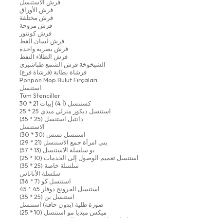
فرش الاستنسل
فرش الأوراق
فرش مختلفة
فرش مروحة
فرش كونتور
فرش لسان القط
فرش بضربة واحدة
فرش الطلاء النفط
الشيخوخة فرش الشمع طباشيري
فرشاة بطانة (فرشاة فرع)
Ponpon Mop Bulut Fırçaları
استنسل
Tüm Stenciller
كستنسل (أ 4) إيبات 21 * 30
استنسل ديكور منزلي ميدي 25 * 25
دانتيل استنسل (25 * 35)
الاستنسل
استنسل تسس (30 * 30)
يني امرأة جمع الاستنسل (21 * 29)
يو سلسلة الاستنسل (13 * 57)
استنسل تعميم الوصول إلى الخدمات (10 * 25)
سلسلة خاصة (25 * 35)
سلسلة الأناناس
استنسل كو (7 * 36)
استنسل الجرونج دوفار 45 * 45
استنسل بن (25 * 35)
صورة ظلية (بدون حافة) استنسل
ميكس ميديا مو استنسل (10 * 25)