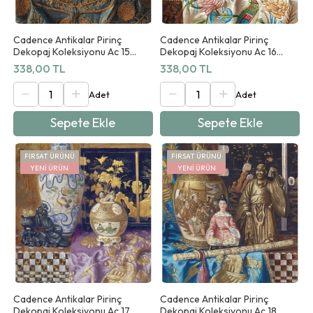
Cadence Antikalar Pirinç
Cadence Antikalar Pirinç
Dekopaj Koleksiyonu Ac 15
Dekopaj Koleksiyonu Ac 16
90x125cm
90x125cm
338,00 TL
338,00 TL
Sepete Ekle
Sepete Ekle
FIRSAT ÜRÜNÜ
FIRSAT ÜRÜNÜ
YENI ÜRÜN
YENI ÜRÜN
Cadence Antikalar Pirinç
Cadence Antikalar Pirinç
Dekopaj Koleksiyonu Ac 17
Dekopaj Koleksiyonu Ac 18