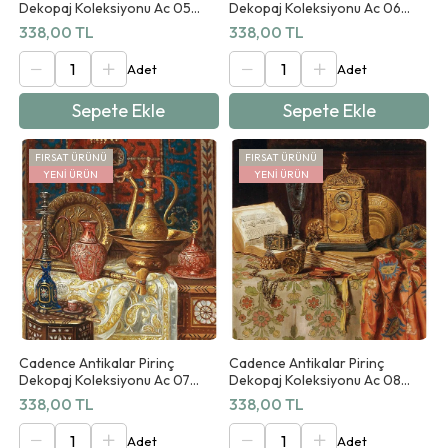
Dekopaj Koleksiyonu Ac 05
Dekopaj Koleksiyonu Ac 06
90x125cm
90x125cm
338,00 TL
338,00 TL
Sepete Ekle
Sepete Ekle
FIRSAT ÜRÜNÜ
FIRSAT ÜRÜNÜ
YENI ÜRÜN
YENI ÜRÜN
Cadence Antikalar Pirinç
Cadence Antikalar Pirinç
Dekopaj Koleksiyonu Ac 07
Dekopaj Koleksiyonu Ac 08
90x125cm
90x125cm
338,00 TL
338,00 TL