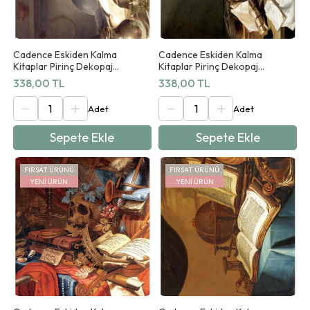
Cadence Eskiden Kalma
Cadence Eskiden Kalma
Kitaplar Pirinç Dekopaj
Kitaplar Pirinç Dekopaj
Koleksiyonu Ab 03 90x125cm
Koleksiyonu Ab 04 90x125cm
338,00 TL
338,00 TL
Sepete Ekle
Sepete Ekle
FIRSAT ÜRÜNÜ
FIRSAT ÜRÜNÜ
YENI ÜRÜN
YENI ÜRÜN