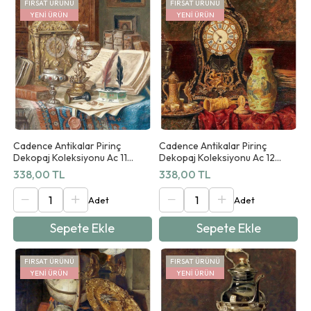
FIRSAT ÜRÜNÜ
FIRSAT ÜRÜNÜ
YENI ÜRÜN
YENI ÜRÜN
Cadence Antikalar Pirinç
Cadence Antikalar Pirinç
Dekopaj Koleksiyonu Ac 11
Dekopaj Koleksiyonu Ac 12
90x125cm
90x125cm
338,00 TL
338,00 TL
Sepete Ekle
Sepete Ekle
FIRSAT ÜRÜNÜ
FIRSAT ÜRÜNÜ
YENI ÜRÜN
YENI ÜRÜN