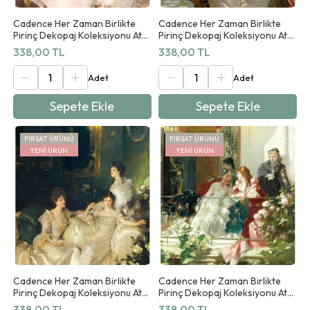
Cadence Her Zaman Birlikte
Cadence Her Zaman Birlikte
Pirinç Dekopaj Koleksiyonu At
Pirinç Dekopaj Koleksiyonu At
05 90x125cm
06 90x125cm
338,00 TL
338,00 TL
Sepete Ekle
Sepete Ekle
FIRSAT ÜRÜNÜ
FIRSAT ÜRÜNÜ
YENI ÜRÜN
YENI ÜRÜN
Cadence Her Zaman Birlikte
Cadence Her Zaman Birlikte
Pirinç Dekopaj Koleksiyonu At
Pirinç Dekopaj Koleksiyonu At
07 90x125cm
08 90x125cm
338,00 TL
338,00 TL