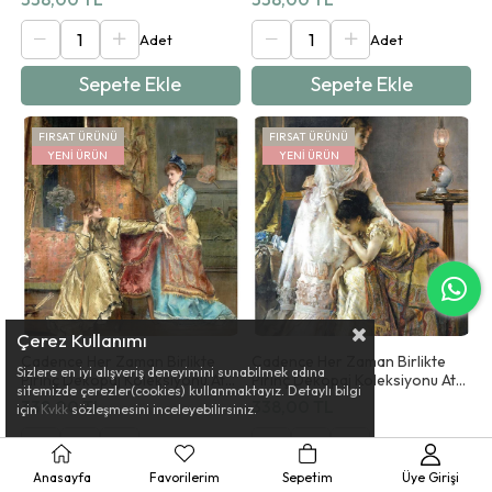
Sepete Ekle
Sepete Ekle
FIRSAT ÜRÜNÜ
FIRSAT ÜRÜNÜ
YENI ÜRÜN
YENI ÜRÜN
Çerez Kullanımı
Cadence Her Zaman Birlikte
Cadence Her Zaman Birlikte
Sizlere en iyi alışveriş deneyimini sunabilmek adına
Pirinç Dekopaj Koleksiyonu At
Pirinç Dekopaj Koleksiyonu At
sitemizde çerezler(cookies) kullanmaktayız. Detaylı bilgi
09 90x125cm
10 90x125cm
338,00 TL
338,00 TL
için
Kvkk
sözleşmesini inceleyebilirsiniz.
Anasayfa
Favorilerim
Sepetim
Üye Girişi