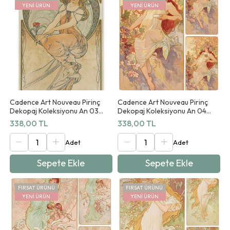
YENI ÜRÜN
YENI ÜRÜN
Cadence Art Nouveau Pirinç
Cadence Art Nouveau Pirinç
Dekopaj Koleksiyonu An 03
Dekopaj Koleksiyonu An 04
90x125cm
90x125cm
338,00 TL
338,00 TL
Sepete Ekle
Sepete Ekle
FIRSAT ÜRÜNÜ
FIRSAT ÜRÜNÜ
YENI ÜRÜN
YENI ÜRÜN