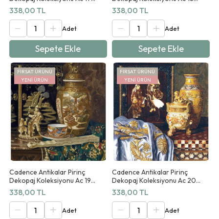
90x125cm
90x125cm
338,00 TL
338,00 TL
Sepete Ekle
Sepete Ekle
FIRSAT ÜRÜNÜ
FIRSAT ÜRÜNÜ
YENI ÜRÜN
YENI ÜRÜN
Cadence Antikalar Pirinç
Cadence Antikalar Pirinç
Dekopaj Koleksiyonu Ac 19
Dekopaj Koleksiyonu Ac 20
90x125cm
90x125cm
338,00 TL
338,00 TL