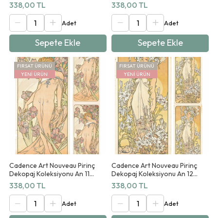
90x125cm
90x125cm
338,00 TL
338,00 TL
Sepete Ekle
Sepete Ekle
FIRSAT ÜRÜNÜ
FIRSAT ÜRÜNÜ
YENI ÜRÜN
YENI ÜRÜN
Cadence Art Nouveau Pirinç
Cadence Art Nouveau Pirinç
Dekopaj Koleksiyonu An 11
Dekopaj Koleksiyonu An 12
90x125cm
90x125cm
338,00 TL
338,00 TL