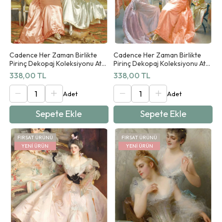
Cadence Her Zaman Birlikte
Cadence Her Zaman Birlikte
Pirinç Dekopaj Koleksiyonu At
Pirinç Dekopaj Koleksiyonu At
03 90x125cm
04 90x125cm
338,00 TL
338,00 TL
Sepete Ekle
Sepete Ekle
FIRSAT ÜRÜNÜ
FIRSAT ÜRÜNÜ
YENI ÜRÜN
YENI ÜRÜN