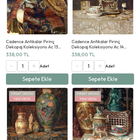
Cadence Antikalar Pirinç
Cadence Antikalar Pirinç
Dekopaj Koleksiyonu Ac 13
Dekopaj Koleksiyonu Ac 14
90x125cm
90x125cm
338,00 TL
338,00 TL
Sepete Ekle
Sepete Ekle
FIRSAT ÜRÜNÜ
FIRSAT ÜRÜNÜ
YENI ÜRÜN
YENI ÜRÜN