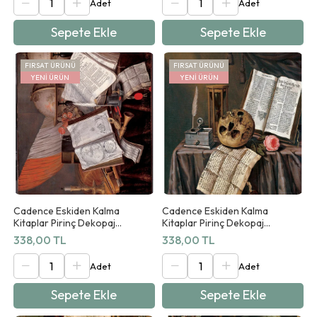
Sepete Ekle
Sepete Ekle
FIRSAT ÜRÜNÜ
FIRSAT ÜRÜNÜ
YENI ÜRÜN
YENI ÜRÜN
Cadence Eskiden Kalma
Cadence Eskiden Kalma
Kitaplar Pirinç Dekopaj
Kitaplar Pirinç Dekopaj
Koleksiyonu Ab 09 90x125cm
Koleksiyonu Ab 10 90x125cm
338,00 TL
338,00 TL
Sepete Ekle
Sepete Ekle