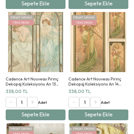
Sepete Ekle
Sepete Ekle
FIRSAT ÜRÜNÜ
FIRSAT ÜRÜNÜ
YENI ÜRÜN
YENI ÜRÜN
Cadence Art Nouveau Pirinç
Cadence Art Nouveau Pirinç
Dekopaj Koleksiyonu An 13
Dekopaj Koleksiyonu An 14
90x125cm
90x125cm
338,00 TL
338,00 TL
Sepete Ekle
Sepete Ekle
FIRSAT ÜRÜNÜ
FIRSAT ÜRÜNÜ
YENI ÜRÜN
YENI ÜRÜN