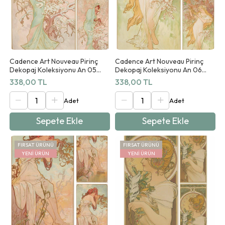
Cadence Art Nouveau Pirinç
Cadence Art Nouveau Pirinç
Dekopaj Koleksiyonu An 05
Dekopaj Koleksiyonu An 06
90x125cm
90x125cm
338,00 TL
338,00 TL
Sepete Ekle
Sepete Ekle
FIRSAT ÜRÜNÜ
FIRSAT ÜRÜNÜ
YENI ÜRÜN
YENI ÜRÜN