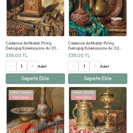
Cadence Antikalar Pirinç
Cadence Antikalar Pirinç
Dekopaj Koleksiyonu Ac 01
Dekopaj Koleksiyonu Ac 02
90x125cm
90x125cm
338,00 TL
338,00 TL
Sepete Ekle
Sepete Ekle
FIRSAT ÜRÜNÜ
FIRSAT ÜRÜNÜ
YENI ÜRÜN
YENI ÜRÜN