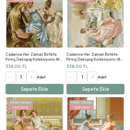
Cadence Her Zaman Birlikte
Cadence Her Zaman Birlikte
Pirinç Dekopaj Koleksiyonu At
Pirinç Dekopaj Koleksiyonu At
01 90x125cm
02 90x125cm
338,00 TL
338,00 TL
Sepete Ekle
Sepete Ekle
FIRSAT ÜRÜNÜ
FIRSAT ÜRÜNÜ
YENI ÜRÜN
YENI ÜRÜN