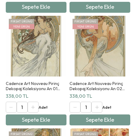
Sepete Ekle
Sepete Ekle
FIRSAT ÜRÜNÜ
FIRSAT ÜRÜNÜ
YENI ÜRÜN
YENI ÜRÜN
Cadence Art Nouveau Pirinç
Cadence Art Nouveau Pirinç
Dekopaj Koleksiyonu An 01
Dekopaj Koleksiyonu An 02
90x125cm
90x125cm
338,00 TL
338,00 TL
Sepete Ekle
Sepete Ekle
FIRSAT ÜRÜNÜ
FIRSAT ÜRÜNÜ