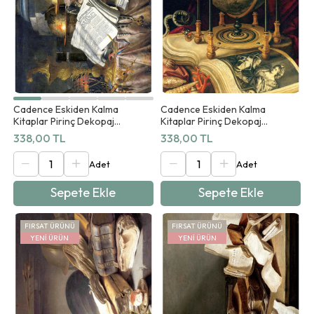
Cadence Eskiden Kalma
Cadence Eskiden Kalma
Kitaplar Pirinç Dekopaj
Kitaplar Pirinç Dekopaj
Koleksiyonu Ab 01 90x125cm
Koleksiyonu Ab 02 90x125cm
338,00 TL
338,00 TL
Sepete Ekle
Sepete Ekle
FIRSAT ÜRÜNÜ
FIRSAT ÜRÜNÜ
YENI ÜRÜN
YENI ÜRÜN