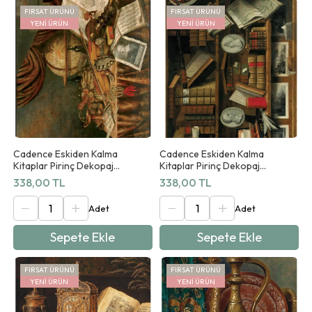
FIRSAT ÜRÜNÜ
FIRSAT ÜRÜNÜ
YENI ÜRÜN
YENI ÜRÜN
Cadence Eskiden Kalma
Cadence Eskiden Kalma
Kitaplar Pirinç Dekopaj
Kitaplar Pirinç Dekopaj
Koleksiyonu Ab 11 90x125cm
Koleksiyonu Ab 12 90x125cm
338,00 TL
338,00 TL
Sepete Ekle
Sepete Ekle
FIRSAT ÜRÜNÜ
FIRSAT ÜRÜNÜ
YENI ÜRÜN
YENI ÜRÜN