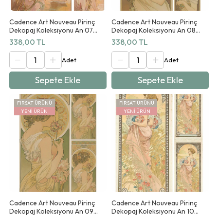
Cadence Art Nouveau Pirinç
Cadence Art Nouveau Pirinç
Dekopaj Koleksiyonu An 07
Dekopaj Koleksiyonu An 08
90x125cm
90x125cm
338,00 TL
338,00 TL
Sepete Ekle
Sepete Ekle
FIRSAT ÜRÜNÜ
FIRSAT ÜRÜNÜ
YENI ÜRÜN
YENI ÜRÜN
Cadence Art Nouveau Pirinç
Cadence Art Nouveau Pirinç
Dekopaj Koleksiyonu An 09
Dekopaj Koleksiyonu An 10