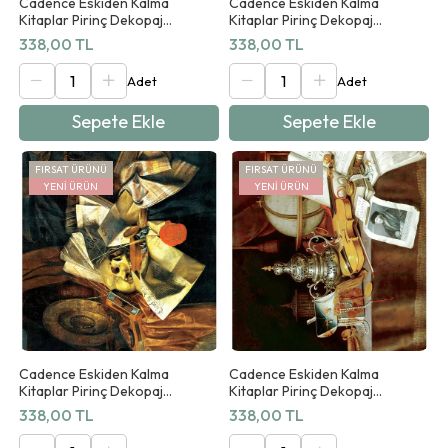
Cadence Eskiden Kalma
Cadence Eskiden Kalma
Kitaplar Pirinç Dekopaj
Kitaplar Pirinç Dekopaj
Koleksiyonu Ab 05 90x125cm
Koleksiyonu Ab 06 90x125cm
338,00 TL
338,00 TL
Sepete Ekle
Sepete Ekle
FIRSAT ÜRÜNÜ
FIRSAT ÜRÜNÜ
YENI ÜRÜN
YENI ÜRÜN
Cadence Eskiden Kalma
Cadence Eskiden Kalma
Kitaplar Pirinç Dekopaj
Kitaplar Pirinç Dekopaj
Koleksiyonu Ab 07 90x125cm
Koleksiyonu Ab 08 90x125cm
338,00 TL
338,00 TL