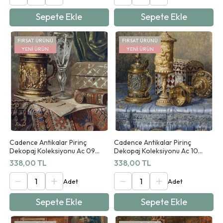
Sepete Ekle
Sepete Ekle
FIRSAT ÜRÜNÜ
FIRSAT ÜRÜNÜ
YENI ÜRÜN
YENI ÜRÜN
Cadence Antikalar Pirinç
Cadence Antikalar Pirinç
Dekopaj Koleksiyonu Ac 09
Dekopaj Koleksiyonu Ac 10
90x125cm
90x125cm
338,00 TL
338,00 TL
Sepete Ekle
Sepete Ekle