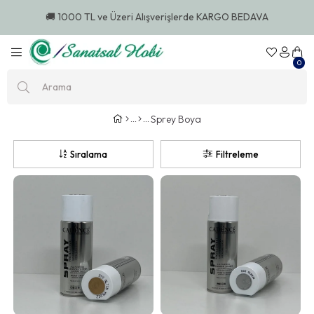
🚚 1000 TL ve Üzeri Alışverişlerde KARGO BEDAVA
0
Sprey Boya
Sıralama
Filtreleme