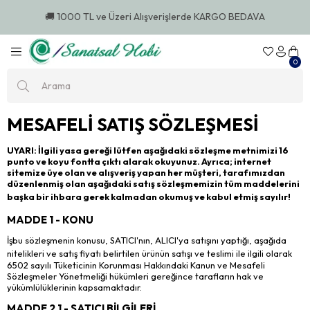
🚚 1000 TL ve Üzeri Alışverişlerde KARGO BEDAVA
0
MESAFELİ SATIŞ SÖZLEŞMESİ
UYARI: İlgili yasa gereği lütfen aşağıdaki sözleşme metnimizi 16
punto ve koyu fontta çıktı alarak okuyunuz. Ayrıca; internet
sitemize üye olan ve alışveriş yapan her müşteri, tarafımızdan
düzenlenmiş olan aşağıdaki satış sözleşmemizin tüm maddelerini
başka bir ihbara gerek kalmadan okumuş ve kabul etmiş sayılır!
MADDE 1 - KONU
İşbu sözleşmenin konusu, SATICI'nın, ALICI'ya satışını yaptığı, aşağıda
nitelikleri ve sa
tış fiyatı belirtilen ürünün satışı ve teslimi ile ilgili olarak
6502 sayılı Tüketicinin Korunması Hakkındaki Kanun ve Mesafeli
Sözleşmeler Yönetmeliği hükümleri gereğince tarafların hak ve
yükümlülüklerinin kapsamaktadır.
MADDE 2.1 - SATICI BİLGİLERİ