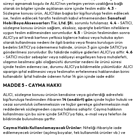
süreyi aşmamak koşulu ile ALICI'nın yerleşim yerinin uzaklığına bağlı
olarak ön bilgiler içinde açıklanan süre içinde teslim edilir.
4.3
-
Sözleşme konusu ürün, ALICI'dan başka bir kişi/kuruluşa teslim edilecek
ise, teslim edilecek tarafın teslimatı kabul etmemesinden
Sanatsal
Hobi Boya Aksesuarları Tic. Ltd. Şti.
sorumlu tutulamaz.
4.4
- SATICI,
sözleşme konusu ürünün sağlam, eksiksiz, siparişte belirtilen niteliklere
uygun teslim edilmesinden sorumludur.
4.5
- Ürünün tesliminden sonra
ALICI'ya ait kredi kartının yetkisiz kişilerce haksız veya hukuka aykırı
olarak kullanılması nedeni ile ilgili banka veya finans kuruluşun ürün
bedelini SATICI'ya ödememesi halinde, ürünün 3 gün içinde SATICI'ya
gönderilmesi zorunludur. Bu takdirde nakliye giderleri ALICI'ya aittir.
4.6
- SATICI mücbir sebepler veya nakliyeyi engelleyen hava muhalefeti,
ulaşımın kesilmesi gibi olağanüstü durumlar nedeni ile ürünü süresi
içinde teslim edemez ise, durumu ALICI'ya bildirmekle yükümlüdür. ALICI
siparişin iptal edilmesini veya teslimatın ertelenmesi haklarından birini
kullanabilir. İptal halinde ödenen tutar 14 gün içinde iade edilir.
MADDE 5 - CAYMA HAKKI
ALICI, sözleşme konusu ürünün kendisine veya gösterdiği adresteki
kişi/kuruluşa tesliminden itibaren
14 (ondört) gün
içinde hiçbir hukuki ve
cezai sorumluluk üstlenmeksizin ve hiçbir gerekçe göstermeksizin malı
reddederek sözleşmeden cayma hakkına sahiptir. Cayma hakkının
kullanılması için bu süre içinde SATICI'ya faks, e-mail veya telefon ile
bildirimde bulunulması şarttır.
Cayma Hakkı Kullanılamayacak Ürünler:
Niteliği itibariyle iade
edilemeyecek ürünler (açılmış boyalar, tek kullanımlık ürünler vb.) ve