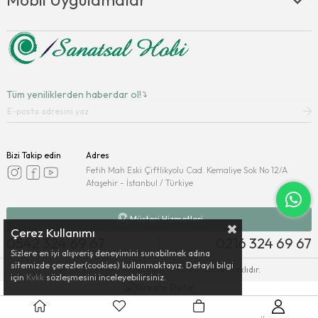
Tüm yeniliklerden haberdar ol!
Bizi Takip edin
Adres
Fetih Mah Eski Çiftlikyolu Cad. Kemaliye Sok No 12/A
Ataşehir - İstanbul / Türkiye
Müşteri Hizmetleri
Çerez Kullanımı
0542 324 69 67
0216 324 69 67
Sizlere en iyi alışveriş deneyimini sunabilmek adına
sitemizde çerezler(cookies) kullanmaktayız. Detaylı bilgi
© 2026 Sanatsalhobi.com.tr - Tüm Hakları Saklıdır.
için
Kvkk
sözleşmesini inceleyebilirsiniz.