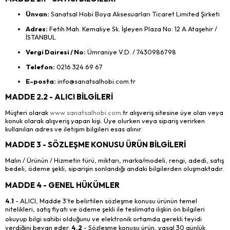
Ünvan:
Sanatsal Hobi Boya Aksesuarları Ticaret Limited Şirketi
Adres:
Fetih Mah. Kemaliye Sk. İşleyen Plaza No: 12 A Ataşehir /
İSTANBUL
Vergi Dairesi / No:
Ümraniye V.D. / 7430986798
Telefon:
0216 324 69 67
E-posta:
info@sanatsalhobi.com.tr
MADDE 2.2 - ALICI BİLGİLERİ
Müşteri olarak
www.sanatsalhobi.com
.tr alışveriş sitesine üye olan veya
konuk olarak alışveriş yapan kişi. Üye olurken veya sipariş verirken
kullanılan adres ve iletişim bilgileri esas alınır.
MADDE 3 - SÖZLEŞME KONUSU ÜRÜN BİLGİLERİ
Malın / Ürünün / Hizmetin türü, miktarı, marka/modeli, rengi, adedi, satış
bedeli, ödeme şekli, siparişin sonlandığı andaki bilgilerden oluşmaktadır.
MADDE 4 - GENEL HÜKÜMLER
4.1
- ALICI, Madde 3'te belirtilen sözleşme konusu ürünün temel
nitelikleri, satış fiyatı ve ödeme şekli ile teslimata ilişkin ön bilgileri
okuyup bilg
i sahibi olduğunu ve elektronik ortamda gerekli teyidi
verdiğini beyan eder.
4.2
- Sözleşme konusu ürün, yasal 30 günlük