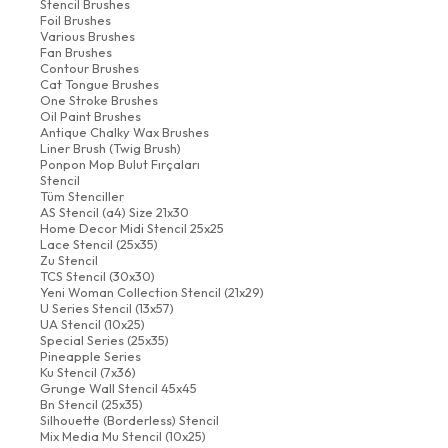
Stencil Brushes
Foil Brushes
Various Brushes
Fan Brushes
Contour Brushes
Cat Tongue Brushes
One Stroke Brushes
Oil Paint Brushes
Antique Chalky Wax Brushes
Liner Brush (Twig Brush)
Ponpon Mop Bulut Fırçaları
Stencil
Tüm Stenciller
AS Stencil (a4) Size 21x30
Home Decor Midi Stencil 25x25
Lace Stencil (25x35)
Zu Stencil
TCS Stencil (30x30)
Yeni Woman Collection Stencil (21x29)
U Series Stencil (13x57)
UA Stencil (10x25)
Special Series (25x35)
Pineapple Series
Ku Stencil (7x36)
Grunge Wall Stencil 45x45
Bn Stencil (25x35)
Silhouette (Borderless) Stencil
Mix Media Mu Stencil (10x25)