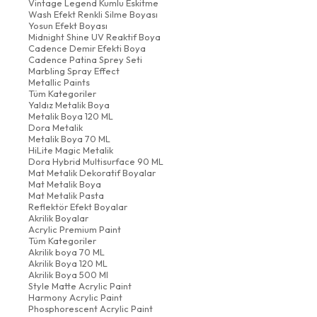
Vintage Legend Kumlu Eskitme
Wash Efekt Renkli Silme Boyası
Yosun Efekt Boyası
Midnight Shine UV Reaktif Boya
Cadence Demir Efekti Boya
Cadence Patina Sprey Seti
Marbling Spray Effect
Metallic Paints
Tüm Kategoriler
Yaldız Metalik Boya
Metalik Boya 120 ML
Dora Metalik
Metalik Boya 70 ML
HiLite Magic Metalik
Dora Hybrid Multisurface 90 ML
Mat Metalik Dekoratif Boyalar
Mat Metalik Boya
Mat Metalik Pasta
Reflektör Efekt Boyalar
Akrilik Boyalar
Acrylic Premium Paint
Tüm Kategoriler
Akrilik boya 70 ML
Akrilik Boya 120 ML
Akrilik Boya 500 Ml
Style Matte Acrylic Paint
Harmony Acrylic Paint
Phosphorescent Acrylic Paint