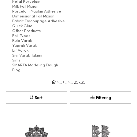
Petal Porcelain
Milk Foil Mixion
Porcelain Napkin Adhesive
Dimensional Foil Mixion
Fabric Decoupage Adhesive
Quick Glue
Other Products
Foil Types
Rulo Varak
Yaprak Varak
Lif Varak
Sıvı Varak Takımı
Sims
SMARTA Modeling Dough
Blog
25x35
Sort
Filtering