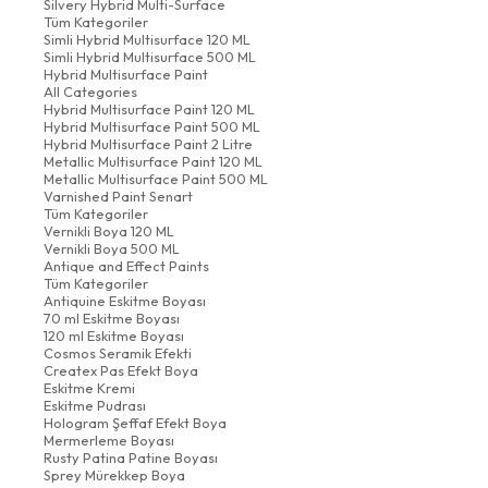
Silvery Hybrid Multi-Surface
Tüm Kategoriler
Simli Hybrid Multisurface 120 ML
Simli Hybrid Multisurface 500 ML
Hybrid Multisurface Paint
All Categories
Hybrid Multisurface Paint 120 ML
Hybrid Multisurface Paint 500 ML
Hybrid Multisurface Paint 2 Litre
Metallic Multisurface Paint 120 ML
Metallic Multisurface Paint 500 ML
Varnished Paint Senart
Tüm Kategoriler
Vernikli Boya 120 ML
Vernikli Boya 500 ML
Antique and Effect Paints
Tüm Kategoriler
Antiquine Eskitme Boyası
70 ml Eskitme Boyası
120 ml Eskitme Boyası
Cosmos Seramik Efekti
Createx Pas Efekt Boya
Eskitme Kremi
Eskitme Pudrası
Hologram Şeffaf Efekt Boya
Mermerleme Boyası
Rusty Patina Patine Boyası
Sprey Mürekkep Boya