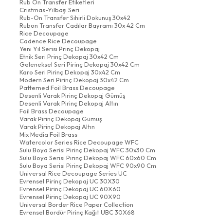
Rub On Transfer Etiketleri
Cristmas-Yılbaşı Seri
Rub-On Transfer Sihirli Dokunuş 30x42
Rubon Transfer Cadılar Bayramı 30x 42 Cm
Rice Decoupage
Cadence Rice Decoupage
Yeni Yıl Serisi Prinç Dekopaj
Etnik Seri Prinç Dekopaj 30x42 Cm
Geleneksel Seri Pirinç Dekopaj 30x42 Cm
Karo Seri Pirinç Dekopaj 30x42 Cm
Modern Seri Pirinç Dekopaj 30x42 Cm
Patterned Foil Brass Decoupage
Desenli Varak Pirinç Dekopaj Gümüş
Desenli Varak Pirinç Dekopaj Altın
Foil Brass Decoupage
Varak Pirinç Dekopaj Gümüş
Varak Pirinç Dekopaj Altın
Mix Media Foil Brass
Watercolor Series Rice Decoupage WFC
Sulu Boya Serisi Pirinç Dekopaj WFC 30x30 Cm
Sulu Boya Serisi Pirinç Dekopaj WFC 60x60 Cm
Sulu Boya Serisi Pirinç Dekopaj WFC 90x90 Cm
Universal Rice Decoupage Series UC
Evrensel Pirinç Dekopaj UC 30X30
Evrensel Pirinç Dekopaj UC 60X60
Evrensel Pirinç Dekopaj UC 90X90
Universal Border Rice Paper Collection
Evrensel Bordür Pirinç Kağıt UBC 30X68