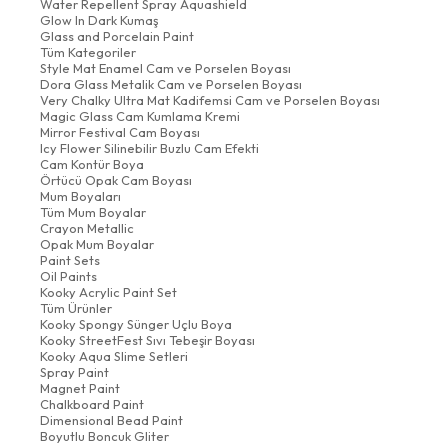
Water Repellent Spray Aquashield
Glow In Dark Kumaş
Glass and Porcelain Paint
Tüm Kategoriler
Style Mat Enamel Cam ve Porselen Boyası
Dora Glass Metalik Cam ve Porselen Boyası
Very Chalky Ultra Mat Kadifemsi Cam ve Porselen Boyası
Magic Glass Cam Kumlama Kremi
Mirror Festival Cam Boyası
Icy Flower Silinebilir Buzlu Cam Efekti
Cam Kontür Boya
Örtücü Opak Cam Boyası
Mum Boyaları
Tüm Mum Boyalar
Crayon Metallic
Opak Mum Boyalar
Paint Sets
Oil Paints
Kooky Acrylic Paint Set
Tüm Ürünler
Kooky Spongy Sünger Uçlu Boya
Kooky StreetFest Sıvı Tebeşir Boyası
Kooky Aqua Slime Setleri
Spray Paint
Magnet Paint
Chalkboard Paint
Dimensional Bead Paint
Boyutlu Boncuk Gliter