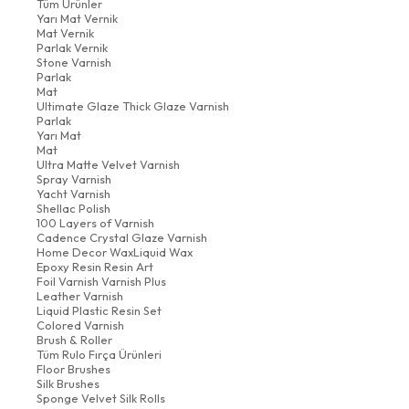
Tüm Ürünler
Yarı Mat Vernik
Mat Vernik
Parlak Vernik
Stone Varnish
Parlak
Mat
Ultimate Glaze Thick Glaze Varnish
Parlak
Yarı Mat
Mat
Ultra Matte Velvet Varnish
Spray Varnish
Yacht Varnish
Shellac Polish
100 Layers of Varnish
Cadence Crystal Glaze Varnish
Home Decor WaxLiquid Wax
Epoxy Resin Resin Art
Foil Varnish Varnish Plus
Leather Varnish
Liquid Plastic Resin Set
Colored Varnish
Brush & Roller
Tüm Rulo Fırça Ürünleri
Floor Brushes
Silk Brushes
Sponge Velvet Silk Rolls