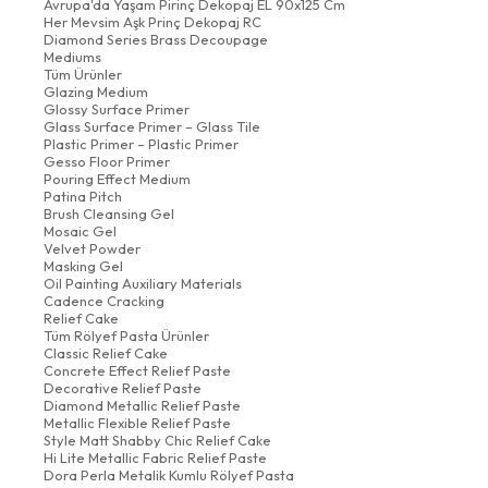
Avrupa'da Yaşam Pirinç Dekopaj EL 90x125 Cm
Her Mevsim Aşk Prinç Dekopaj RC
Diamond Series Brass Decoupage
Mediums
Tüm Ürünler
Glazing Medium
Glossy Surface Primer
Glass Surface Primer – Glass Tile
Plastic Primer – Plastic Primer
Gesso Floor Primer
Pouring Effect Medium
Patina Pitch
Brush Cleansing Gel
Mosaic Gel
Velvet Powder
Masking Gel
Oil Painting Auxiliary Materials
Cadence Cracking
Relief Cake
Tüm Rölyef Pasta Ürünler
Classic Relief Cake
Concrete Effect Relief Paste
Decorative Relief Paste
Diamond Metallic Relief Paste
Metallic Flexible Relief Paste
Style Matt Shabby Chic Relief Cake
Hi Lite Metallic Fabric Relief Paste
Dora Perla Metalik Kumlu Rölyef Pasta