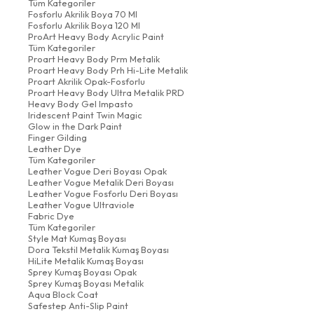
Tüm Kategoriler
Fosforlu Akrilik Boya 70 Ml
Fosforlu Akrilik Boya 120 Ml
ProArt Heavy Body Acrylic Paint
Tüm Kategoriler
Proart Heavy Body Prm Metalik
Proart Heavy Body Prh Hi-Lite Metalik
Proart Akrilik Opak-Fosforlu
Proart Heavy Body Ultra Metalik PRD
Heavy Body Gel Impasto
Iridescent Paint Twin Magic
Glow in the Dark Paint
Finger Gilding
Leather Dye
Tüm Kategoriler
Leather Vogue Deri Boyası Opak
Leather Vogue Metalik Deri Boyası
Leather Vogue Fosforlu Deri Boyası
Leather Vogue Ultraviole
Fabric Dye
Tüm Kategoriler
Style Mat Kumaş Boyası
Dora Tekstil Metalik Kumaş Boyası
HiLite Metalik Kumaş Boyası
Sprey Kumaş Boyası Opak
Sprey Kumaş Boyası Metalik
Aqua Block Coat
Safestep Anti-Slip Paint