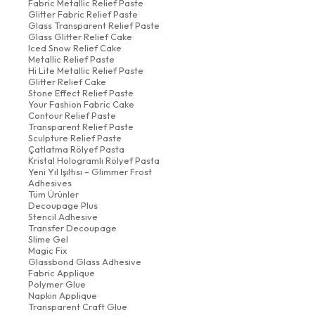
Fabric Metallic Relief Paste
Glitter Fabric Relief Paste
Glass Transparent Relief Paste
Glass Glitter Relief Cake
Iced Snow Relief Cake
Metallic Relief Paste
Hi Lite Metallic Relief Paste
Glitter Relief Cake
Stone Effect Relief Paste
Your Fashion Fabric Cake
Contour Relief Paste
Transparent Relief Paste
Sculpture Relief Paste
Çatlatma Rölyef Pasta
Kristal Hologramlı Rölyef Pasta
Yeni Yıl Işıltısı – Glimmer Frost
Adhesives
Tüm Ürünler
Decoupage Plus
Stencil Adhesive
Transfer Decoupage
Slime Gel
Magic Fix
Glassbond Glass Adhesive
Fabric Applique
Polymer Glue
Napkin Applique
Transparent Craft Glue