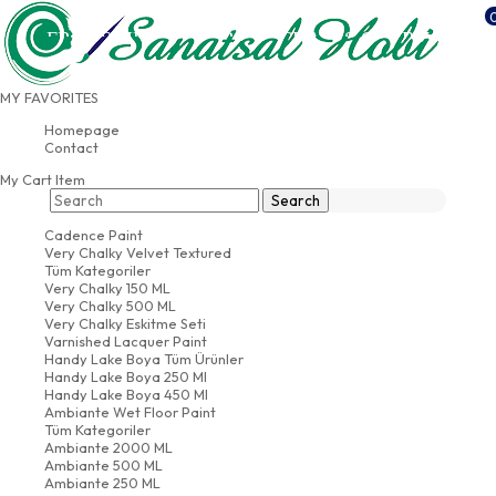
FREE SHIPPING FOR PURCHASES OVER 500
USD
MY FAVORITES
CONTACT
AND BANK INFORMATION
Homepage
Contact
My Cart
Item
Cadence Paint
Very Chalky Velvet Textured
Tüm Kategoriler
Very Chalky 150 ML
Very Chalky 500 ML
Very Chalky Eskitme Seti
Varnished Lacquer Paint
Handy Lake Boya Tüm Ürünler
Handy Lake Boya 250 Ml
Handy Lake Boya 450 Ml
Ambiante Wet Floor Paint
Tüm Kategoriler
Ambiante 2000 ML
Ambiante 500 ML
Ambiante 250 ML