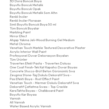
3D Dora Boncuk Boya
Boyutlu Boncuk Metalik
Boyutlu Boncuk Opak
Boyutlu Boncuk Metalik Som Altın
Renkli İnciler
Renkli İnciler Florasan
Simli Boyutlu Boncuk Boya 50 ml
Tüm Boncuk Boyalar
Marbling Paint
Mirror Efect
Ahşap Yakma Jeli-Wood Burning Gel Medium
Metal Chroma
Venetian Touch Marble Textured Decorative Plaster
Acrylic Interior Wall Paint
Profesyonel Duvar Dekorasyon Boyaları
Tüm Ürünler
Traverten Efekt Pasta - Traverten Dokusu
One Coat Finish-Tek Kat Kapatıcı Duvar Boyası
Concrete Stucco-Brüt Beton Görünümlü Sıva
Zeugma Stone-Taş Dokulu Dekoratif Sıva -
Pas Efekti Boya - Rust Effect Paint
Venetian Touch - Mermer Dokulu Dekoratif Sıva
Dekoratif Çatlatma Sıvası - Top Crackle
KaraTahta Boyası - Chalkboard Paint
Boyutlu Kar Boyası
Varnish
All Varnish
Water Based Acrylic Varnish