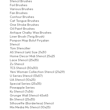
Stencil Brushes
Foil Brushes
Various Brushes
Fan Brushes
Contour Brushes
Cat Tongue Brushes
One Stroke Brushes
Oil Paint Brushes
Antique Chalky Wax Brushes
Liner Brush (Twig Brush)
Ponpon Mop Bulut Fırçaları
Stencil
Tüm Stenciller
AS Stencil (a4) Size 21x30
Home Decor Midi Stencil 25x25
Lace Stencil (25x35)
Zu Stencil
TCS Stencil (30x30)
Yeni Woman Collection Stencil (21x29)
U Series Stencil (13x57)
UA Stencil (10x25)
Special Series (25x35)
Pineapple Series
Ku Stencil (7x36)
Grunge Wall Stencil 45x45
Bn Stencil (25x35)
Silhouette (Borderless) Stencil
Mix Media Mu Stencil (10x25)