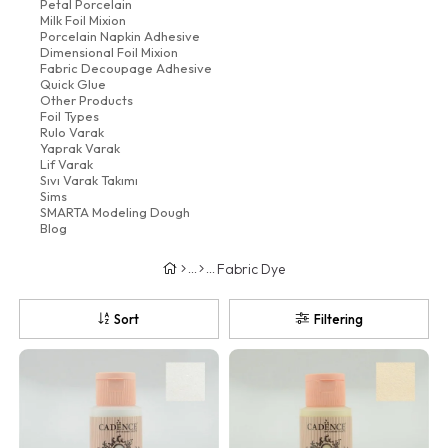
Petal Porcelain
Milk Foil Mixion
Porcelain Napkin Adhesive
Dimensional Foil Mixion
Fabric Decoupage Adhesive
Quick Glue
Other Products
Foil Types
Rulo Varak
Yaprak Varak
Lif Varak
Sıvı Varak Takımı
Sims
SMARTA Modeling Dough
Blog
Fabric Dye
Sort
Filtering