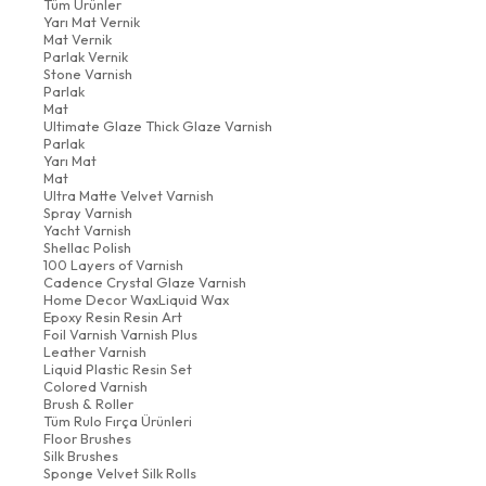
Tüm Ürünler
Yarı Mat Vernik
Mat Vernik
Parlak Vernik
Stone Varnish
Parlak
Mat
Ultimate Glaze Thick Glaze Varnish
Parlak
Yarı Mat
Mat
Ultra Matte Velvet Varnish
Spray Varnish
Yacht Varnish
Shellac Polish
100 Layers of Varnish
Cadence Crystal Glaze Varnish
Home Decor WaxLiquid Wax
Epoxy Resin Resin Art
Foil Varnish Varnish Plus
Leather Varnish
Liquid Plastic Resin Set
Colored Varnish
Brush & Roller
Tüm Rulo Fırça Ürünleri
Floor Brushes
Silk Brushes
Sponge Velvet Silk Rolls