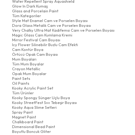
Water Repellent Spray Aquashield
Glow In Dark Kumaş
Glass and Porcelain Paint
Tüm Kategoriler
Style Mat Enamel Cam ve Porselen Boyası
Dora Glass Metalik Cam ve Porselen Boyası
Very Chalky Ultra Mat Kadifemsi Cam ve Porselen Boyası
Magic Glass Cam Kumlama Kremi
Mirror Festival Cam Boyası
Icy Flower Silinebilir Buzlu Cam Efekti
Cam Kontür Boya
Örtücü Opak Cam Boyası
Mum Boyaları
Tüm Mum Boyalar
Crayon Metallic
Opak Mum Boyalar
Paint Sets
Oil Paints
Kooky Acrylic Paint Set
Tüm Ürünler
Kooky Spongy Sünger Uçlu Boya
Kooky StreetFest Sıvı Tebeşir Boyası
Kooky Aqua Slime Setleri
Spray Paint
Magnet Paint
Chalkboard Paint
Dimensional Bead Paint
Boyutlu Boncuk Gliter