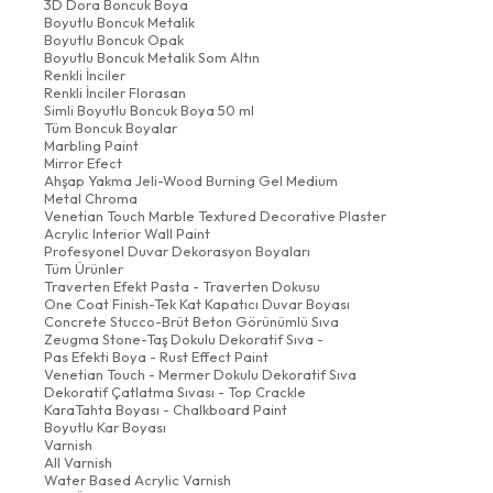
3D Dora Boncuk Boya
Boyutlu Boncuk Metalik
Boyutlu Boncuk Opak
Boyutlu Boncuk Metalik Som Altın
Renkli İnciler
Renkli İnciler Florasan
Simli Boyutlu Boncuk Boya 50 ml
Tüm Boncuk Boyalar
Marbling Paint
Mirror Efect
Ahşap Yakma Jeli-Wood Burning Gel Medium
Metal Chroma
Venetian Touch Marble Textured Decorative Plaster
Acrylic Interior Wall Paint
Profesyonel Duvar Dekorasyon Boyaları
Tüm Ürünler
Traverten Efekt Pasta - Traverten Dokusu
One Coat Finish-Tek Kat Kapatıcı Duvar Boyası
Concrete Stucco-Brüt Beton Görünümlü Sıva
Zeugma Stone-Taş Dokulu Dekoratif Sıva -
Pas Efekti Boya - Rust Effect Paint
Venetian Touch - Mermer Dokulu Dekoratif Sıva
Dekoratif Çatlatma Sıvası - Top Crackle
KaraTahta Boyası - Chalkboard Paint
Boyutlu Kar Boyası
Varnish
All Varnish
Water Based Acrylic Varnish