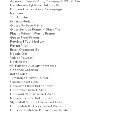
Avrupa'da Yaşam Pirinç Dekopaj EL 90x125 Cm
Her Mevsim Aşk Prinç Dekopaj RC
Diamond Series Brass Decoupage
Mediums
Tüm Ürünler
Glazing Medium
Glossy Surface Primer
Glass Surface Primer – Glass Tile
Plastic Primer – Plastic Primer
Gesso Floor Primer
Pouring Effect Medium
Patina Pitch
Brush Cleansing Gel
Mosaic Gel
Velvet Powder
Masking Gel
Oil Painting Auxiliary Materials
Cadence Cracking
Relief Cake
Tüm Rölyef Pasta Ürünler
Classic Relief Cake
Concrete Effect Relief Paste
Decorative Relief Paste
Diamond Metallic Relief Paste
Metallic Flexible Relief Paste
Style Matt Shabby Chic Relief Cake
Hi Lite Metallic Fabric Relief Paste
Dora Perla Metalik Kumlu Rölyef Pasta