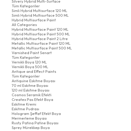
Silvery Hybrid Multi-Surface
Tüm Kategoriler
Simli Hybrid Multisurface 120 ML
Simli Hybrid Multisurface 500 ML
Hybrid Multisurface Paint
All Categories
Hybrid Multisurface Paint 120 ML
Hybrid Multisurface Paint 500 ML
Hybrid Multisurface Paint 2 Litre
Metallic Multisurface Paint 120 ML
Metallic Multisurface Paint 500 ML
Varnished Paint Senart
Tüm Kategoriler
Vernikli Boya 120 ML
Vernikli Boya 500 ML
Antique and Effect Paints
Tüm Kategoriler
Antiquine Eskitme Boyası
70 ml Eskitme Boyası
120 ml Eskitme Boyası
Cosmos Seramik Efekti
Createx Pas Efekt Boya
Eskitme Kremi
Eskitme Pudrası
Hologram Şeffaf Efekt Boya
Mermerleme Boyası
Rusty Patina Patine Boyası
Sprey Mürekkep Boya