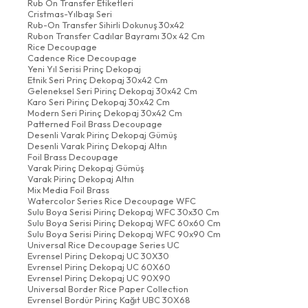
Rub On Transfer Etiketleri
Cristmas-Yılbaşı Seri
Rub-On Transfer Sihirli Dokunuş 30x42
Rubon Transfer Cadılar Bayramı 30x 42 Cm
Rice Decoupage
Cadence Rice Decoupage
Yeni Yıl Serisi Prinç Dekopaj
Etnik Seri Prinç Dekopaj 30x42 Cm
Geleneksel Seri Pirinç Dekopaj 30x42 Cm
Karo Seri Pirinç Dekopaj 30x42 Cm
Modern Seri Pirinç Dekopaj 30x42 Cm
Patterned Foil Brass Decoupage
Desenli Varak Pirinç Dekopaj Gümüş
Desenli Varak Pirinç Dekopaj Altın
Foil Brass Decoupage
Varak Pirinç Dekopaj Gümüş
Varak Pirinç Dekopaj Altın
Mix Media Foil Brass
Watercolor Series Rice Decoupage WFC
Sulu Boya Serisi Pirinç Dekopaj WFC 30x30 Cm
Sulu Boya Serisi Pirinç Dekopaj WFC 60x60 Cm
Sulu Boya Serisi Pirinç Dekopaj WFC 90x90 Cm
Universal Rice Decoupage Series UC
Evrensel Pirinç Dekopaj UC 30X30
Evrensel Pirinç Dekopaj UC 60X60
Evrensel Pirinç Dekopaj UC 90X90
Universal Border Rice Paper Collection
Evrensel Bordür Pirinç Kağıt UBC 30X68