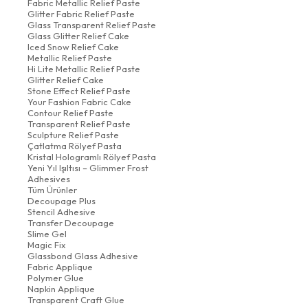
Fabric Metallic Relief Paste
Glitter Fabric Relief Paste
Glass Transparent Relief Paste
Glass Glitter Relief Cake
Iced Snow Relief Cake
Metallic Relief Paste
Hi Lite Metallic Relief Paste
Glitter Relief Cake
Stone Effect Relief Paste
Your Fashion Fabric Cake
Contour Relief Paste
Transparent Relief Paste
Sculpture Relief Paste
Çatlatma Rölyef Pasta
Kristal Hologramlı Rölyef Pasta
Yeni Yıl Işıltısı – Glimmer Frost
Adhesives
Tüm Ürünler
Decoupage Plus
Stencil Adhesive
Transfer Decoupage
Slime Gel
Magic Fix
Glassbond Glass Adhesive
Fabric Applique
Polymer Glue
Napkin Applique
Transparent Craft Glue