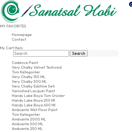
FREE SHIPPING FOR PURCHASES OVER 500
USD
MY FAVORITES
CONTACT
AND BANK INFORMATION
Homepage
Contact
My Cart
Item
Cadence Paint
Very Chalky Velvet Textured
Tüm Kategoriler
Very Chalky 150 ML
Very Chalky 500 ML
Very Chalky Eskitme Seti
Varnished Lacquer Paint
Handy Lake Boya Tüm Ürünler
Handy Lake Boya 250 Ml
Handy Lake Boya 450 Ml
Ambiante Wet Floor Paint
Tüm Kategoriler
Ambiante 2000 ML
Ambiante 500 ML
Ambiante 250 ML