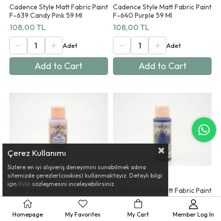
Cadence Style Matt Fabric Paint
Cadence Style Matt Fabric Paint
F-639 Candy Pink 59 Ml
F-640 Purple 59 Ml
108,00 TL
108,00 TL
Add to Cart
Add to Cart
Çerez Kullanımı
Sizlere en iyi alışveriş deneyimini sunabilmek adına
sitemizde çerezler(cookies) kullanmaktayız. Detaylı bilgi
için
Kvkk
sözleşmesini inceleyebilirsiniz.
Cadence Style Matt Fabric Paint
Cadence Style Matt Fabric Paint
F-641 P. Violet 59 Ml
F-642 Parlıament 59 Ml
108,00 TL
108,00 TL
Homepage
My Favorites
My Cart
Member Log In