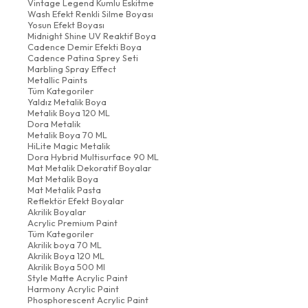
Vintage Legend Kumlu Eskitme
Wash Efekt Renkli Silme Boyası
Yosun Efekt Boyası
Midnight Shine UV Reaktif Boya
Cadence Demir Efekti Boya
Cadence Patina Sprey Seti
Marbling Spray Effect
Metallic Paints
Tüm Kategoriler
Yaldız Metalik Boya
Metalik Boya 120 ML
Dora Metalik
Metalik Boya 70 ML
HiLite Magic Metalik
Dora Hybrid Multisurface 90 ML
Mat Metalik Dekoratif Boyalar
Mat Metalik Boya
Mat Metalik Pasta
Reflektör Efekt Boyalar
Akrilik Boyalar
Acrylic Premium Paint
Tüm Kategoriler
Akrilik boya 70 ML
Akrilik Boya 120 ML
Akrilik Boya 500 Ml
Style Matte Acrylic Paint
Harmony Acrylic Paint
Phosphorescent Acrylic Paint