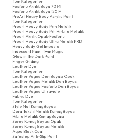
Tüm Kategoriler
Fosforlu Akrilik Boya 70 Ml
Fosforlu Akrilik Boya 120 Ml
ProArt Heavy Body Acrylic Paint
Tüm Kategoriler
Proart Heavy Body Prm Metalik
Proart Heavy Body Prh Hi-Lite Metalik
Proart Akrilik Opak-Fosforlu
Proart Heavy Body Ultra Metalik PRD
Heavy Body Gel Impasto
Iridescent Paint Twin Magic
Glow in the Dark Paint
Finger Gilding
Leather Dye
Tüm Kategoriler
Leather Vogue Deri Boyası Opak
Leather Vogue Metalik Deri Boyası
Leather Vogue Fosforlu Deri Boyası
Leather Vogue Ultraviole
Fabric Dye
Tüm Kategoriler
Style Mat Kumaş Boyası
Dora Tekstil Metalik Kumaş Boyası
HiLite Metalik Kumaş Boyası
Sprey Kumaş Boyası Opak
Sprey Kumaş Boyası Metalik
Aqua Block Coat
Safestep Anti-Slip Paint