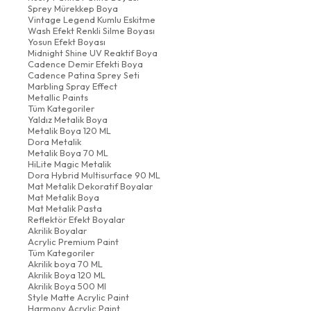
Sprey Mürekkep Boya
Vintage Legend Kumlu Eskitme
Wash Efekt Renkli Silme Boyası
Yosun Efekt Boyası
Midnight Shine UV Reaktif Boya
Cadence Demir Efekti Boya
Cadence Patina Sprey Seti
Marbling Spray Effect
Metallic Paints
Tüm Kategoriler
Yaldız Metalik Boya
Metalik Boya 120 ML
Dora Metalik
Metalik Boya 70 ML
HiLite Magic Metalik
Dora Hybrid Multisurface 90 ML
Mat Metalik Dekoratif Boyalar
Mat Metalik Boya
Mat Metalik Pasta
Reflektör Efekt Boyalar
Akrilik Boyalar
Acrylic Premium Paint
Tüm Kategoriler
Akrilik boya 70 ML
Akrilik Boya 120 ML
Akrilik Boya 500 Ml
Style Matte Acrylic Paint
Harmony Acrylic Paint