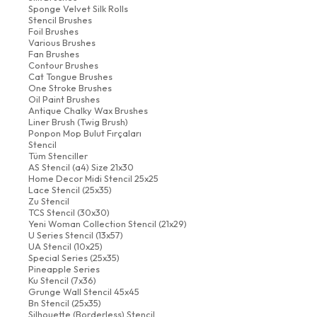
Sponge Velvet Silk Rolls
Stencil Brushes
Foil Brushes
Various Brushes
Fan Brushes
Contour Brushes
Cat Tongue Brushes
One Stroke Brushes
Oil Paint Brushes
Antique Chalky Wax Brushes
Liner Brush (Twig Brush)
Ponpon Mop Bulut Fırçaları
Stencil
Tüm Stenciller
AS Stencil (a4) Size 21x30
Home Decor Midi Stencil 25x25
Lace Stencil (25x35)
Zu Stencil
TCS Stencil (30x30)
Yeni Woman Collection Stencil (21x29)
U Series Stencil (13x57)
UA Stencil (10x25)
Special Series (25x35)
Pineapple Series
Ku Stencil (7x36)
Grunge Wall Stencil 45x45
Bn Stencil (25x35)
Silhouette (Borderless) Stencil