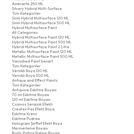
Ambiante 250 ML
Silvery Hybrid Multi-Surface
Tüm Kategoriler
Simli Hybrid Multisurface 120 ML
Simli Hybrid Multisurface 500 ML
Hybrid Multisurface Paint
All Categories
Hybrid Multisurface Paint 120 ML
Hybrid Multisurface Paint 500 ML
Hybrid Multisurface Paint 2 Litre
Metallic Multisurface Paint 120 ML
Metallic Multisurface Paint 500 ML
Varnished Paint Senart
Tüm Kategoriler
Vernikli Boya 120 ML
Vernikli Boya 500 ML
Antique and Effect Paints
Tüm Kategoriler
Antiquine Eskitme Boyası
70 ml Eskitme Boyası
120 ml Eskitme Boyası
Cosmos Seramik Efekti
Createx Pas Efekt Boya
Eskitme Kremi
Eskitme Pudrası
Hologram Şeffaf Efekt Boya
Mermerleme Boyası
Rusty Patina Patine Boyası