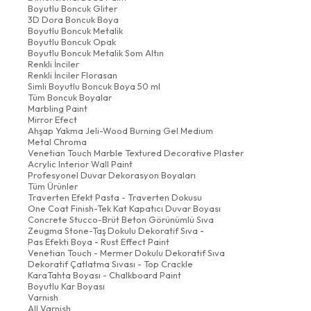
Boyutlu Boncuk Gliter
3D Dora Boncuk Boya
Boyutlu Boncuk Metalik
Boyutlu Boncuk Opak
Boyutlu Boncuk Metalik Som Altın
Renkli İnciler
Renkli İnciler Florasan
Simli Boyutlu Boncuk Boya 50 ml
Tüm Boncuk Boyalar
Marbling Paint
Mirror Efect
Ahşap Yakma Jeli-Wood Burning Gel Medium
Metal Chroma
Venetian Touch Marble Textured Decorative Plaster
Acrylic Interior Wall Paint
Profesyonel Duvar Dekorasyon Boyaları
Tüm Ürünler
Traverten Efekt Pasta - Traverten Dokusu
One Coat Finish-Tek Kat Kapatıcı Duvar Boyası
Concrete Stucco-Brüt Beton Görünümlü Sıva
Zeugma Stone-Taş Dokulu Dekoratif Sıva -
Pas Efekti Boya - Rust Effect Paint
Venetian Touch - Mermer Dokulu Dekoratif Sıva
Dekoratif Çatlatma Sıvası - Top Crackle
KaraTahta Boyası - Chalkboard Paint
Boyutlu Kar Boyası
Varnish
All Varnish