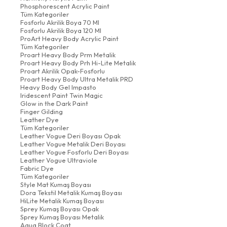
Phosphorescent Acrylic Paint
Tüm Kategoriler
Fosforlu Akrilik Boya 70 Ml
Fosforlu Akrilik Boya 120 Ml
ProArt Heavy Body Acrylic Paint
Tüm Kategoriler
Proart Heavy Body Prm Metalik
Proart Heavy Body Prh Hi-Lite Metalik
Proart Akrilik Opak-Fosforlu
Proart Heavy Body Ultra Metalik PRD
Heavy Body Gel Impasto
Iridescent Paint Twin Magic
Glow in the Dark Paint
Finger Gilding
Leather Dye
Tüm Kategoriler
Leather Vogue Deri Boyası Opak
Leather Vogue Metalik Deri Boyası
Leather Vogue Fosforlu Deri Boyası
Leather Vogue Ultraviole
Fabric Dye
Tüm Kategoriler
Style Mat Kumaş Boyası
Dora Tekstil Metalik Kumaş Boyası
HiLite Metalik Kumaş Boyası
Sprey Kumaş Boyası Opak
Sprey Kumaş Boyası Metalik
Aqua Block Coat