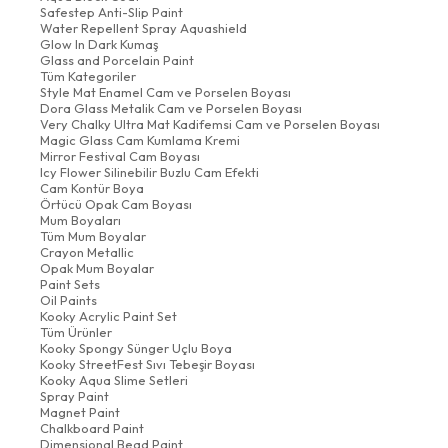
Safestep Anti-Slip Paint
Water Repellent Spray Aquashield
Glow In Dark Kumaş
Glass and Porcelain Paint
Tüm Kategoriler
Style Mat Enamel Cam ve Porselen Boyası
Dora Glass Metalik Cam ve Porselen Boyası
Very Chalky Ultra Mat Kadifemsi Cam ve Porselen Boyası
Magic Glass Cam Kumlama Kremi
Mirror Festival Cam Boyası
Icy Flower Silinebilir Buzlu Cam Efekti
Cam Kontür Boya
Örtücü Opak Cam Boyası
Mum Boyaları
Tüm Mum Boyalar
Crayon Metallic
Opak Mum Boyalar
Paint Sets
Oil Paints
Kooky Acrylic Paint Set
Tüm Ürünler
Kooky Spongy Sünger Uçlu Boya
Kooky StreetFest Sıvı Tebeşir Boyası
Kooky Aqua Slime Setleri
Spray Paint
Magnet Paint
Chalkboard Paint
Dimensional Bead Paint