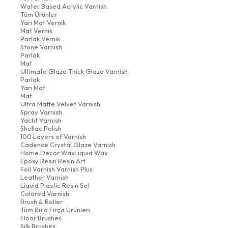
Water Based Acrylic Varnish
Tüm Ürünler
Yarı Mat Vernik
Mat Vernik
Parlak Vernik
Stone Varnish
Parlak
Mat
Ultimate Glaze Thick Glaze Varnish
Parlak
Yarı Mat
Mat
Ultra Matte Velvet Varnish
Spray Varnish
Yacht Varnish
Shellac Polish
100 Layers of Varnish
Cadence Crystal Glaze Varnish
Home Decor WaxLiquid Wax
Epoxy Resin Resin Art
Foil Varnish Varnish Plus
Leather Varnish
Liquid Plastic Resin Set
Colored Varnish
Brush & Roller
Tüm Rulo Fırça Ürünleri
Floor Brushes
Silk Brushes