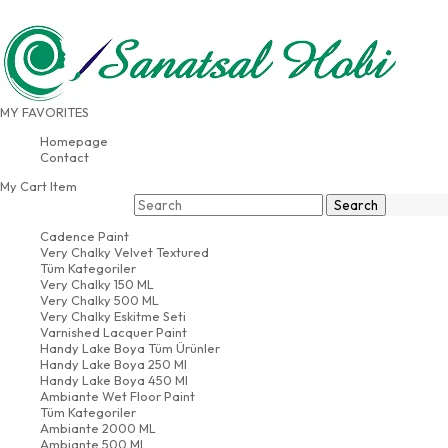
FREE SHIPPING FOR PURCHASES OVER
500 USD
TION
WHATSAPP: 05423246967
MY FAVORITES
ORDER TRACKING
Homepage
Contact
My Cart
Item
Cadence Paint
Very Chalky Velvet Textured
Tüm Kategoriler
Very Chalky 150 ML
Very Chalky 500 ML
Very Chalky Eskitme Seti
Varnished Lacquer Paint
Handy Lake Boya Tüm Ürünler
Handy Lake Boya 250 Ml
Handy Lake Boya 450 Ml
Ambiante Wet Floor Paint
Tüm Kategoriler
Ambiante 2000 ML
Ambiante 500 ML