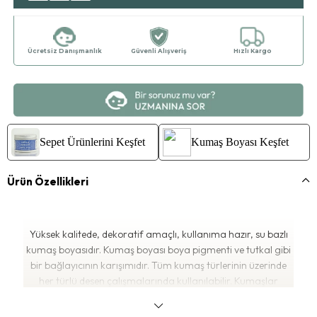
Ücretsiz Danışmanlık
Güvenli Alışveriş
Hızlı Kargo
Sepet Ürünlerini Keşfet
Kumaş Boyası Keşfet
Ürün Özellikleri
Yüksek kalitede, dekoratif amaçlı, kullanıma hazır, su bazlı
kumaş boyasıdır. Kumaş boyası boya pigmenti ve tutkal gibi
bir bağlayıcının karışımıdır. Tüm kumaş türlerinin üzerinde
her türlü desen çalışmalarında kullanılabilir. Kumaşlar
mutlaka yıkanmış ve kuru olmalıdır. Uygulama yapıldıktan 1

gün sonra ütü ile 5 dakika sabitlenir. İnceltme yapılmaz.