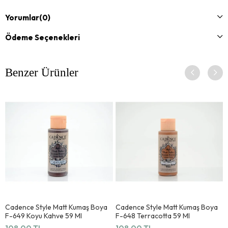
Renkler kendi arasında karışabilir. Sabun ve su ile kolayca
Yorumlar
(0)
temizlenir. Sağlığa zararlı madde içermez. CE & EN 71
normlarına uygundur.
Ödeme Seçenekleri
Benzer Ürünler
Cadence Style Matt Kumaş Boya
Cadence Style Matt Kumaş Boya
F-649 Koyu Kahve 59 Ml
F-648 Terracotta 59 Ml