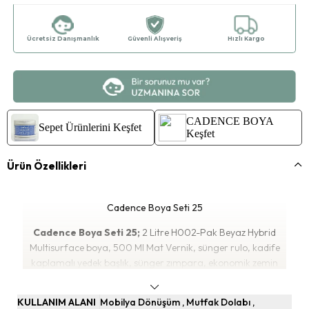
Ücretsiz Danışmanlık
Güvenli Alışveriş
Hızlı Kargo
CADENCE BOYA
Sepet Ürünlerini Keşfet
Keşfet
Ürün Özellikleri
Cadence Boya Seti 25
Cadence Boya Seti 25;
2 Litre H002-Pak Beyaz Hybrid
Multisurface boya, 500 Ml Mat Vernik, sünger rulo, kadife
kaplamalı yedek başlık, sünger zımpara, ekonomik zemin
fırçası ve boya rulo tavası içermektedir. Bu set ile 4 kapı veya

standart ölçülerde bir yatak odası takımı veya yemek odası
KULLANIM ALANI
Mobilya Dönüşüm
Mutfak Dolabı
takımı veya salon takımı rahatlıkla boyanabilmektedir.