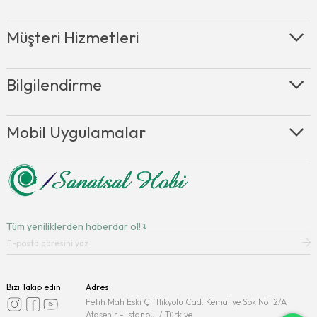
dikkat etmelisiniz.
- Rulonun girmediği alanlarda ipek fırça kullanarak detay
Müşteri Hizmetleri
kısımları da güzelce boyamalısınız.
- Önerimiz tek katta kapatmaya çalışmamanızdır.
- Bunun yerine 3 katta ince ince uygulayarak ve katlar arası
Bilgilendirme
8-12 saat ara ile uygulama yapmanızı öneririz.
- Sadece fırça ile uygulama yapacaksanız mutlaka iz
bırakmayan nitelikte ipek fırçalar kullanmanızı öneririz.
Mobil Uygulamalar
- Sulandırma yapmayın, direk boyayı uygulamanız daha
doğrudur.
Cadence Handy Lake Boya Çeşitleri Sanatsal Hobi’de !
Sektörün öncü isimlerinde Cadence marka ürünlerin ana
bayilerinden Cadence Ataşehir Sanatsal Hobi, 2017
Tüm yeniliklerden haberdar ol!
tarihinden bugüne Cadence boya ürünlerinin satış hizmetini
vermektedir. Aradığınız tüm Cadence ürünleri, uygun fiyat
güvenli ödeme seçenekleri ve ücretsiz uygulama desteği
veren www.sanatsalhobi.com.tr de güvenle alabilirsiniz.
Bizi Takip edin
Adres
Fetih Mah Eski Çiftlikyolu Cad. Kemaliye Sok No 12/A
Ataşehir - İstanbul / Türkiye