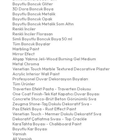
Boyutlu Boncuk Gliter
3D Dora Boncuk Boya
Boyutlu Boncuk Metalik
Boyutlu Boncuk Opak
Boyutlu Boncuk Metalik Som Altın
Renkli İnciler
Renkli İnciler Florasan
Simli Boyutlu Boncuk Boya 50 ml
Tüm Boncuk Boyalar
Marbling Paint
Mirror Efect
Ahşap Yakma Jeli-Wood Burning Gel Medium
Metal Chroma
Venetian Touch Marble Textured Decorative Plaster
Acrylic Interior Wall Paint
Profesyonel Duvar Dekorasyon Boyaları
Tüm Ürünler
Traverten Efekt Pasta - Traverten Dokusu
One Coat Finish-Tek Kat Kapatıcı Duvar Boyası
Concrete Stucco-Brüt Beton Görünümlü Sıva
Zeugma Stone-Taş Dokulu Dekoratif Sıva -
Pas Efekti Boya - Rust Effect Paint
Venetian Touch - Mermer Dokulu Dekoratif Sıva
Dekoratif Çatlatma Sıvası - Top Crackle
KaraTahta Boyası - Chalkboard Paint
Boyutlu Kar Boyası
Varnish
All Varnish