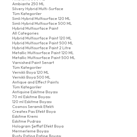
Ambiante 250 ML
Silvery Hybrid Multi-Surface
Tüm Kategoriler
Simli Hybrid Multisurface 120 ML
Simli Hybrid Multisurface 500 ML
Hybrid Multisurface Paint
All Categories
Hybrid Multisurface Paint 120 ML
Hybrid Multisurface Paint 500 ML
Hybrid Multisurface Paint 2 Litre
Metallic Multisurface Paint 120 ML
Metallic Multisurface Paint 500 ML
Varnished Paint Senart
Tüm Kategoriler
Vernikli Boya 120 ML
Vernikli Boya 500 ML
Antique and Effect Paints
Tüm Kategoriler
Antiquine Eskitme Boyası
70 ml Eskitme Boyası
120 ml Eskitme Boyası
Cosmos Seramik Efekti
Createx Pas Efekt Boya
Eskitme Kremi
Eskitme Pudrası
Hologram Şeffaf Efekt Boya
Mermerleme Boyası
Rusty Patina Patine Boyası