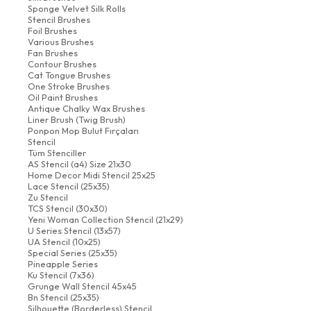
Sponge Velvet Silk Rolls
Stencil Brushes
Foil Brushes
Various Brushes
Fan Brushes
Contour Brushes
Cat Tongue Brushes
One Stroke Brushes
Oil Paint Brushes
Antique Chalky Wax Brushes
Liner Brush (Twig Brush)
Ponpon Mop Bulut Fırçaları
Stencil
Tüm Stenciller
AS Stencil (a4) Size 21x30
Home Decor Midi Stencil 25x25
Lace Stencil (25x35)
Zu Stencil
TCS Stencil (30x30)
Yeni Woman Collection Stencil (21x29)
U Series Stencil (13x57)
UA Stencil (10x25)
Special Series (25x35)
Pineapple Series
Ku Stencil (7x36)
Grunge Wall Stencil 45x45
Bn Stencil (25x35)
Silhouette (Borderless) Stencil