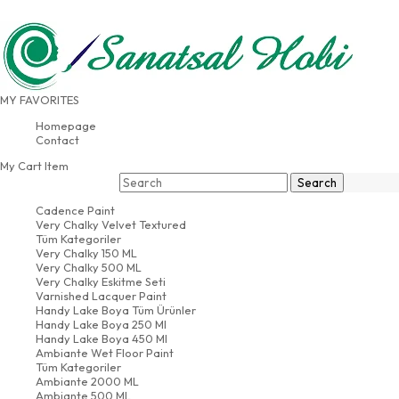
FREE SHIPPING FOR PURCHASES OVER
500 USD
CONTACT
AND BANK INFORMATION
MY FAVORITES
ORDER TRACKING
Homepage
Contact
My Cart
Item
Cadence Paint
Very Chalky Velvet Textured
Tüm Kategoriler
Very Chalky 150 ML
Very Chalky 500 ML
Very Chalky Eskitme Seti
Varnished Lacquer Paint
Handy Lake Boya Tüm Ürünler
Handy Lake Boya 250 Ml
Handy Lake Boya 450 Ml
Ambiante Wet Floor Paint
Tüm Kategoriler
Ambiante 2000 ML
Ambiante 500 ML