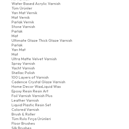
Water Based Acrylic Varnish
Tüm Ürünler
Yarı Mat Vernik
Mat Vernik
Parlak Vernik
Stone Varnish
Parlak
Mat
Ultimate Glaze Thick Glaze Varnish
Parlak
Yarı Mat
Mat
Ultra Matte Velvet Varnish
Spray Varnish
Yacht Varnish
Shellac Polish
100 Layers of Varnish
Cadence Crystal Glaze Varnish
Home Decor WaxLiquid Wax
Epoxy Resin Resin Art
Foil Varnish Varnish Plus
Leather Varnish
Liquid Plastic Resin Set
Colored Varnish
Brush & Roller
Tüm Rulo Fırça Ürünleri
Floor Brushes
Silk Brushes