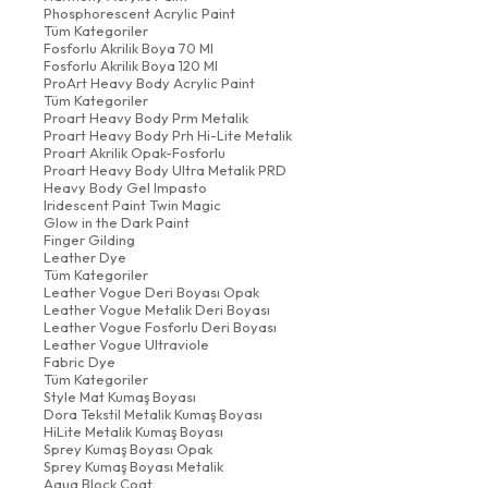
Phosphorescent Acrylic Paint
Tüm Kategoriler
Fosforlu Akrilik Boya 70 Ml
Fosforlu Akrilik Boya 120 Ml
ProArt Heavy Body Acrylic Paint
Tüm Kategoriler
Proart Heavy Body Prm Metalik
Proart Heavy Body Prh Hi-Lite Metalik
Proart Akrilik Opak-Fosforlu
Proart Heavy Body Ultra Metalik PRD
Heavy Body Gel Impasto
Iridescent Paint Twin Magic
Glow in the Dark Paint
Finger Gilding
Leather Dye
Tüm Kategoriler
Leather Vogue Deri Boyası Opak
Leather Vogue Metalik Deri Boyası
Leather Vogue Fosforlu Deri Boyası
Leather Vogue Ultraviole
Fabric Dye
Tüm Kategoriler
Style Mat Kumaş Boyası
Dora Tekstil Metalik Kumaş Boyası
HiLite Metalik Kumaş Boyası
Sprey Kumaş Boyası Opak
Sprey Kumaş Boyası Metalik
Aqua Block Coat