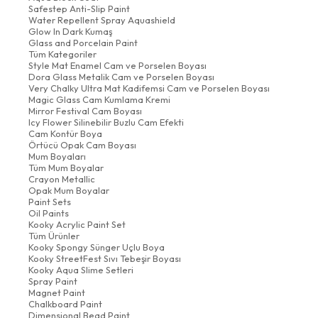
Safestep Anti-Slip Paint
Water Repellent Spray Aquashield
Glow In Dark Kumaş
Glass and Porcelain Paint
Tüm Kategoriler
Style Mat Enamel Cam ve Porselen Boyası
Dora Glass Metalik Cam ve Porselen Boyası
Very Chalky Ultra Mat Kadifemsi Cam ve Porselen Boyası
Magic Glass Cam Kumlama Kremi
Mirror Festival Cam Boyası
Icy Flower Silinebilir Buzlu Cam Efekti
Cam Kontür Boya
Örtücü Opak Cam Boyası
Mum Boyaları
Tüm Mum Boyalar
Crayon Metallic
Opak Mum Boyalar
Paint Sets
Oil Paints
Kooky Acrylic Paint Set
Tüm Ürünler
Kooky Spongy Sünger Uçlu Boya
Kooky StreetFest Sıvı Tebeşir Boyası
Kooky Aqua Slime Setleri
Spray Paint
Magnet Paint
Chalkboard Paint
Dimensional Bead Paint