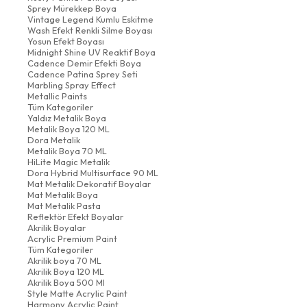
Sprey Mürekkep Boya
Vintage Legend Kumlu Eskitme
Wash Efekt Renkli Silme Boyası
Yosun Efekt Boyası
Midnight Shine UV Reaktif Boya
Cadence Demir Efekti Boya
Cadence Patina Sprey Seti
Marbling Spray Effect
Metallic Paints
Tüm Kategoriler
Yaldız Metalik Boya
Metalik Boya 120 ML
Dora Metalik
Metalik Boya 70 ML
HiLite Magic Metalik
Dora Hybrid Multisurface 90 ML
Mat Metalik Dekoratif Boyalar
Mat Metalik Boya
Mat Metalik Pasta
Reflektör Efekt Boyalar
Akrilik Boyalar
Acrylic Premium Paint
Tüm Kategoriler
Akrilik boya 70 ML
Akrilik Boya 120 ML
Akrilik Boya 500 Ml
Style Matte Acrylic Paint
Harmony Acrylic Paint