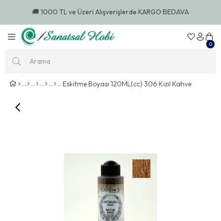
🚚 1000 TL ve Üzeri Alışverişlerde KARGO BEDAVA
🚚 100
0
Eskitme Boyası 120ML(cc) 306 Kızıl Kahve