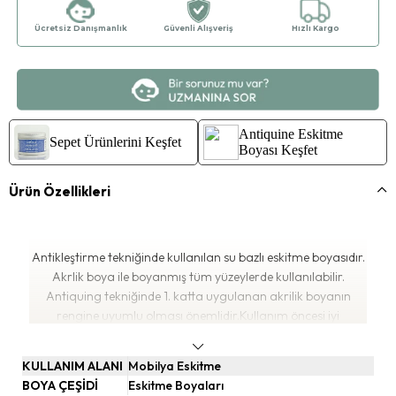
Ücretsiz Danışmanlık
Güvenli Alışveriş
Hızlı Kargo
Antiquine Eskitme
Sepet Ürünlerini Keşfet
Boyası Keşfet
Ürün Özellikleri
Antikleştirme tekniğinde kullanılan su bazlı eskitme boyasıdır.
Akrlik boya ile boyanmış tüm yüzeylerde kullanılabilir.
Antiquing tekniğinde 1. katta uygulanan akrilik boyanın
rengine uyumlu olması önemlidir.Kullanım öncesi iyi
çalkalanması tavsiye edilir. Sabun ve su ile kolayca temizlenir.

Sağlığa zararlı madde içermez. CE & EN 71 normlarına
KULLANIM ALANI
Mobilya Eskitme
uygundur.
BOYA ÇEŞİDİ
Eskitme Boyaları