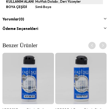
KULLANIM ALANI
Mutfak Dolabı
Deri Yüzeyler
gibi tüm yüzeylerde yüksek kapatıcılık sağlar. İç ve dış
BOYA ÇEŞİDİ
Simli Boya
mekanlarda kullanılabilir. Astar ve zımparalama
gerektirmez. Süper akışkan ve dayanıklı boyadır. Deri ve
Yorumlar
(0)
kumaş üzerinde boya sulandırılarak kullanılmalıdır. Cam
yüzeylerde katlar arasında en az 12 saat beklenilmesi önerilir.
Ödeme Seçenekleri
Sağlığa zararlı madde içermez. CE & EN 71 Normlarına
uygundur.
Benzer Ürünler
Cadence Hybrid Multisurface Simli Boya mobilya yenileme
çalışmalarınızda, ahşap boyama, polyester boyama,
seramik boyama çalışmalarınıza rahatlıkla
uygulayabileceğiniz, uygulandığında simli görünümü ile
kullandığınız alanda objelerinizi ve mobilyalarınızı alanın göz
alıcısı haline getirecektir. Tüm yüzeylere uygulanabilen
Cadence Hybrid Multisurface Boyalar eşsiz parlaklığıyla
şimdi Simli olarak sanatsalhobi.com.tr'de satışta !
Cadence Hybrid Multisurface Hybrid Simli Boya 120 ML Nasıl