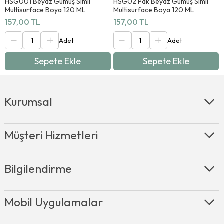
HSG001 Beyaz Gümüş Simli
HSG02 Pak Beyaz Gümüş Simli
Kullanılır ?
Multisurface Boya 120 ML
Multisurface Boya 120 ML
157,00 TL
157,00 TL
Mobilya yenileme çalışmalarınızda;
Sepete Ekle
Sepete Ekle
Uygulama yapılmadan önce mobilya yüzeyi sirkeli su ile
yağdan, yapışkanlardan arındırılmalıdır. İlk katı uygularken
4/1 oranında çok az bir sulandırma yapmanız ilk katınızı
Kurumsal
daha rahat uygulamanızı sağlayacaktır. Rulo tavasının derin
alanına bir miktar boyayı döküp ruloya boyayı yükleyin.
Daha sonra ruloya yüklediğiniz boyayı rulo tavasında azaltıp
Müşteri Hizmetleri
ince katlar şeklinde uygulama yapın. Yüzeye boyama
yaparken ruloyu bastırmadan uygulamanızı özellikle tavsiye
ederiz. Böylelikle dalgalanmalar oluşmayacaktır. Boyama
Bilgilendirme
yaptığınız yüzeyi tek katta kapatmaya çalışmayın. Tek kat
yerine ince katlar halinde 3 katta kapatmanız daha sağlam
bir boyama yapmanızı sağlayacaktır. Boyadaki pürüzleri ve
eşitsizlikleri gidermek için katlar arasında sünger zımpara
Mobil Uygulamalar
kullanmanız tavsiye edilir. Boyama işlemi bittikten en az 24
saat sonra vernik uygulama işlemi yapılır. Parlak, Yarı mat