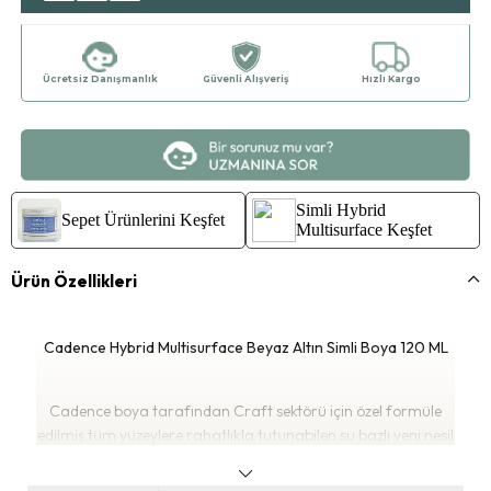
Ücretsiz Danışmanlık
Güvenli Alışveriş
Hızlı Kargo
Simli Hybrid
Sepet Ürünlerini Keşfet
Multisurface Keşfet
Ürün Özellikleri
Cadence Hybrid Multisurface Beyaz Altın Simli Boya 120 ML
Cadence boya tarafından Craft sektörü için özel formüle
edilmiş tüm yüzeylere rahatlıkla tutunabilen su bazlı yeni nesil
simli akrilik boyadır. Ahşap, cam, seramik, porselen, kumaş,

polyester, deri, plastik, metal, duvar, strafor, tuval ve kağıt