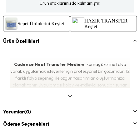
Ürün stoklarımızda kalmamıştır.
HAZIR TRANSFER
Sepet Ürünlerini Keşfet
Keşfet
Ürün Özellikleri
Cadence Heat Transfer Medium
, kumaş üzerine
folyo
varak
uygulamak isteyenler için profesyonel bir çözümdür. 12
farklı folyo seçeneği ile özgün tasarımlar oluşturmanıza
olanak tanır. Uygulaması kolay ve etkileyici sonuçlar sunan
bu ürün, tekstil projelerinde fark yaratmak isteyenler için

idealdir.
Uygulama adımları oldukça pratiktir: Folyo varak çalışması
Yorumlar
(0)
yapılacak kumaş yüzeyine
Heat Transfer Medium
fırça
Ödeme Seçenekleri
veya spatula ile sürülür. Kuruduktan sonra seçilen kumaş
varak yüzeye yerleştirilir. Üzerine ince bir bez ya da kağıt
konularak
buharsız ütü ile (140°C, maksimum 1 dakika)