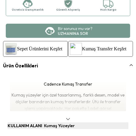
Ücretsiz Danışmanlık
Güvenli Alışveriş
Hızlı Kargo
Sepet Ürünlerini Keşfet
Kumaş Transfer Keşfet
Ürün Özellikleri
Cadence Kumaş Transfer
Kumaş yüzeyler için özel tasarlanmış, farklı desen, model ve
ölçüler barındıran kumaş transferlerdir. Ütü ile transfer
işlemi yapılmaktadır. Her pakette 1 adet görsel
bulunmaktadır. Hobi ve dekorasyon çalışmalarınızı kumaş

yüzeylerde de sürdürebilirsiniz. Çeşitli desenleri ile tarzınıza
KULLANIM ALANI
Kumaş Yüzeyler
hitap eden modellerde kumaş çanta, tshirt, yastık kılıfı vb.
alanlarda hoş görsellerde çalışmalar çıkartabilirsiniz.