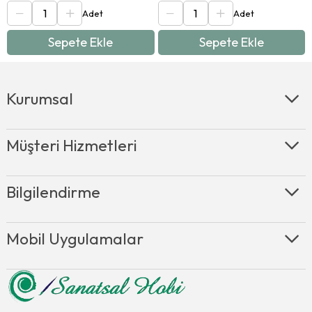
sitemizden ulaşabilirsiniz. Güvenli ödeme, ücretsiz teknik
destek ve %100 müşteri memnuniyeti sunan
Sanatsal
Hobi
’den hemen alışverişinizi yapın, hızlı bir şekilde size
Sepete Ekle
Sepete Ekle
ulaştıralım.
Kurumsal
Müşteri Hizmetleri
Bilgilendirme
Mobil Uygulamalar