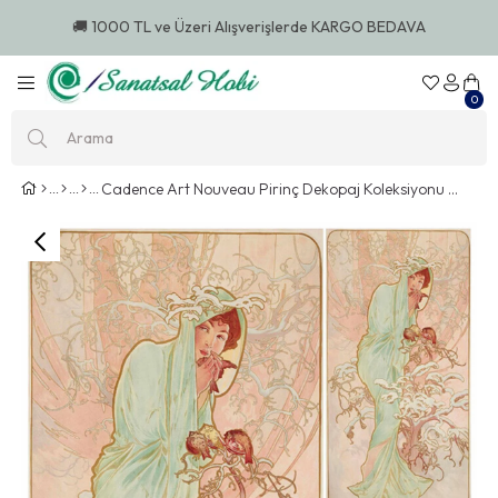
🚚 1000 TL ve Üzeri Alışverişlerde KARGO BEDAVA
0
Cadence Art Nouveau Pirinç Dekopaj Koleksiyonu An 05 60x84cm