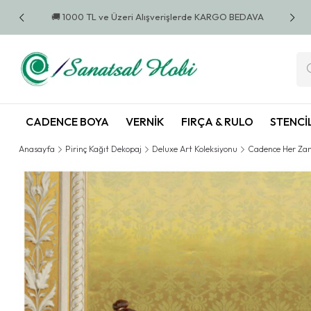
 BEDAVA
🚚 1000 TL ve Üzeri Alışverişlerde KARGO BEDAVA
🚚 10
CADENCE BOYA
VERNIK
FIRÇA & RULO
STENCI
Anasayfa
Pirinç Kağıt Dekopaj
Deluxe Art Koleksiyonu
Cadence Her Zam