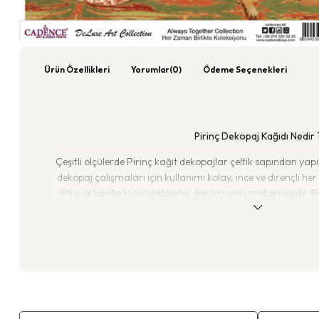
Ürün Özellikleri
Yorumlar
(0)
Ödeme Seçenekleri
Pirinç Dekopaj Kağıdı Nedir 
Çeşitli ölçülerde Pirinç kağıt dekopajlar çeltik sapından yapıl
dekopaj çalışmaları için kullanımı kolay, ince ve dirençli 
Plus ile keyifle kullanılabilecek dekorasyon malzemesidir. B
ölçüleri sayesinde çalışmalarınıza en uygun desen ve boyutu s

boyuta taşıyabilirsiniz.
Hobi ve dekorasyon çalışmalarınızın vazgeçilmezi dekora
Dekopaj Kağıtları , etnik desenler, çini desenleri, patchwor
modelleri, tepsiler için çay kahve saati temalı görselle
bulundurur. Ahşap boyama, tepsi boyama, dekoratif tüm ça
Pirinç Dekopaj Kağıtları içerdiği zengin temalı görse