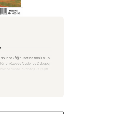
?
an ince kâğıt üzerine basılı olup,
her türlü yüzeyde Cadence Dekopaj
inlerce model avantajı ve çeşitli
eçerek çalışmalarınızı farklı bir
tif malzemelerden olan Pirinç
k çalışmaları, klasik yazı resim
r ve birçok desen seçenekleri
lışmalarda sıklıkla kullanılan
lleri sayesinde dekoratif