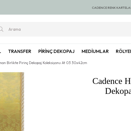
00 TL ve Üzeri Alışverişlerde KARGO BEDAVA
🚚 1000 TL ve Üzeri A
CADENCE RENK KARTELA
L
TRANSFER
PIRINÇ DEKOPAJ
MEDIUMLAR
RÖLYE
an Birlikte Pirinç Dekopaj Koleksiyonu At 03 30x42cm
Cadence He
Dekopa