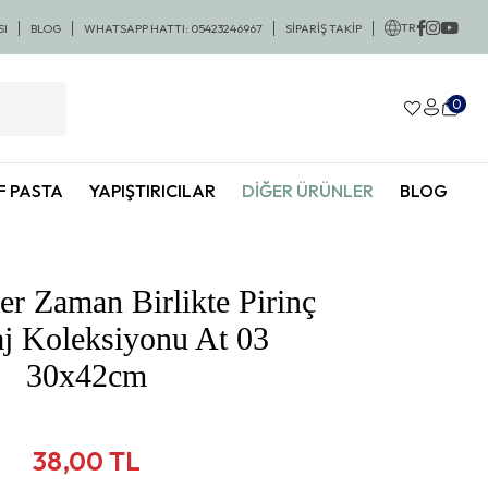
lışverişlerde KARGO BEDAVA
🚚 1000 TL ve Üzeri Alışverişlerde KAR
TR
SI
BLOG
WHATSAPP HATTI: 05423246967
SİPARİŞ TAKİP
0
F PASTA
YAPIŞTIRICILAR
DIĞER ÜRÜNLER
BLOG
r Zaman Birlikte Pirinç
j Koleksiyonu At 03
30x42cm
38,00 TL