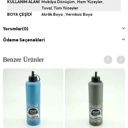
KULLANIM ALANI
Mobilya Dönüşüm
Ham Yüzeyler
Tuval
Tüm Yüzeyler
BOYA ÇEŞİDİ
Akrilik Boya
Verniksiz Boya
Craft sektü için özel formüle edilmiş tüm yüzeylere rahatlıkla
tutunabilen su bazlı akrilik boyadır.
Yorumlar
(0)
Ödeme Seçenekleri
Ahşap, strafor, taş, duvar, tuval, beton, tuğla, terracotta,
kağıt, metal, porselen, keramik, cam, deri, plastik, polyester
ve tekstil gibi tüm farklı yüzeylerde yüksek kapatıcılık sağlar.
Benzer Ürünler
İç ve dış mekanlarda kullanıma uygundur. Astar ve
zımparalama gerektirmez. Süper akışkan ve dayanıklı
boyadır. Cadence Multisurface Hybrid Akrilik Boyaları silikon
polimerden üretilen boyalardır. İç ve dış mekanlarda
kullanılabilir. Sağlığa zararlı madde içermez. CE&EN71
normlarına uygundur.
Mobilya yenileme ve sanatsal çalışmalarınızda
kullanabileceğiniz sanatsalhobi.com.tr'de bulunan binlerce