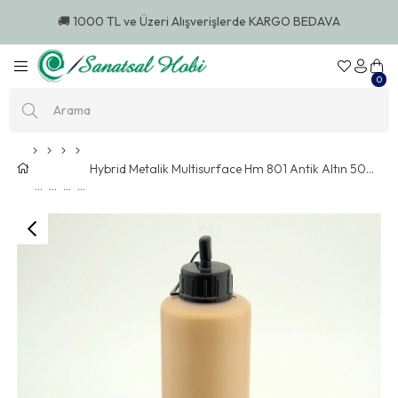
🚚 1000 TL ve Üzeri Alışverişlerde KARGO BEDAVA
0
Hybrid Metalik Multisurface Hm 801 Antik Altın 500ml