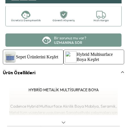
Ücretsiz Danışmanlık
Güvenli Alışveriş
Hızlı Kargo
Hybrid Multisurface
Sepet Ürünlerini Keşfet
Boya Keşfet
Ürün Özellikleri
HYBRİD METALİK MULTİSURFACE BOYA
Cadence Hybrid Multisurface Akrilik Boya Mobilya, Seramik,
Metal tüm yüzeylere uygulanan Sanatsalhobi çalışmaları için
Özel formüle edilmiş rahatlıkla sürülebilen su bazlı yeni nesil

akrilik boyadır.