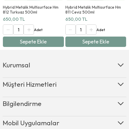
çeşit stencil, hazır transferlerde çiçek desenleri, etnik model
pirinç dekopajlar ile çalışmalarınızı farklı ve desenli
Hybrid Metalik Multisurface Hm
Hybrid Metalik Multisurface Hm
812 Turkuaz 500ml
811 Ceviz 500ml
görünümlere ulaştırabilirsiniz.
650,00 TL
650,00 TL
Cadence Hybrid Metalik Multisurface Boya Özellikleri
Sepete Ekle
Sepete Ekle
Tüm yüzeylerde kullanılabilir.
Hızlı kurur ve kokusuzdur.
Leke tutmaz, yük dayanıklılık ve kapatıcılık özelliği vardır.
Su tutmaz ve su geldiği zaman dağılma yapmaz.
Kurumsal
Astar ve zımpara gerektirmez.
İç ve dış mekanda kullanılabilir.
Geniş renk yelpazesi mevcuttur.
Müşteri Hizmetleri
Sağlığa zarar madde içermez.
Cadence Metalik Multisurface Hybrid Boya Nasıl Uygulanır?
Bilgilendirme
Uygulama yapılmadan önce mobilya yüzeyi sirkeli su ile
Mobil Uygulamalar
yağdan, yapışkanlardan arındırılmalıdır. İlk katı uygularken