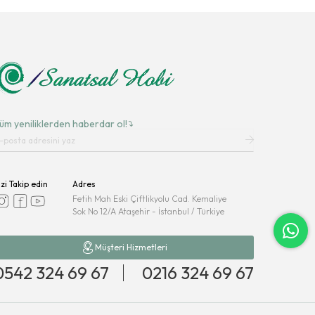
üm yeniliklerden haberdar ol!
izi Takip edin
Adres
Fetih Mah Eski Çiftlikyolu Cad. Kemaliye
Sok No 12/A Ataşehir - İstanbul / Türkiye
Müşteri Hizmetleri
0542 324 69 67
0216 324 69 67