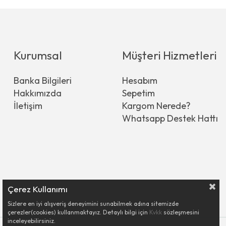
Kurumsal
Müşteri Hizmetleri
Banka Bilgileri
Hesabım
Hakkımızda
Sepetim
İletişim
Kargom Nerede?
Whatsapp Destek Hattı
Çerez Kullanımı
Sizlere en iyi alışveriş deneyimini sunabilmek adına sitemizde
çerezler(cookies) kullanmaktayız. Detaylı bilgi için
Kvkk
sözleşmesini
inceleyebilirsiniz.