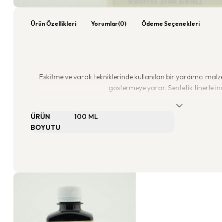
Ürün Özellikleri
Yorumlar
(0)
Ödeme Seçenekleri
Eskitme ve varak tekniklerinde kullanılan bir yardımcı mal
göstermeye yarar. Sentetik tinerle ince

ÜRÜN
100 ML
BOYUTU