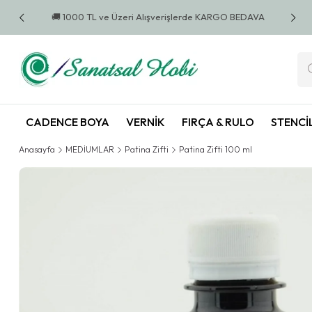
 BEDAVA
🚚 1000 TL ve Üzeri Alışverişlerde KARGO BEDAVA
🚚 10
CADENCE BOYA
VERNIK
FIRÇA & RULO
STENCI
Anasayfa
MEDİUMLAR
Patina Zifti
Patina Zifti 100 ml