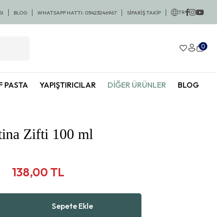
lışverişlerde KARGO BEDAVA
TR
SI
BLOG
WHATSAPP HATTI: 05423246967
SİPARİŞ TAKİP
0
F PASTA
YAPIŞTIRICILAR
DIĞER ÜRÜNLER
BLOG
tina Zifti 100 ml
138,00 TL